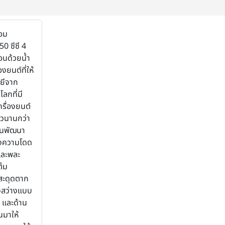
อม
50 ซีซี 4
อนด้วยน้ำ
ยนต์ที่ให้
ลยีจาก
ลกที่มี
รื่องยนต์
วนานกว่า
กันพัฒนา
ซึ่งความโดด
และพละ
ต็ม
่สะดุดตาก
งสว่างแบบ
า และด้าน
ินมาให้