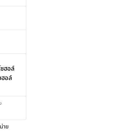
โซฮอล์
ซฮอล์
ิง
น่าย