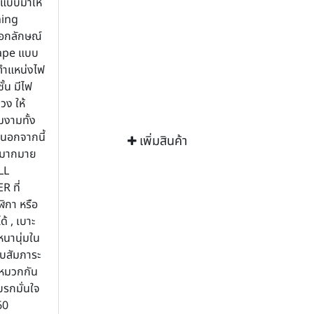
แบบมาให้
ning
เอกลักษณ์
hape แบบ
งตำแหน่งไฟ
้น มีไฟ
วง ให้
งามทั้ง
นอกจากนี้
เพิ่มสินค้า
ีกมากมาย
LL
 ที่
ิกา หรือ
้ , เบาะ
หนานุ่มใน
ก็บสัมภาระ
บหมวกกัน
บรกมั่นใจ
60