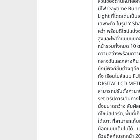
ส่วนของด้านหน้าออก
มีไฟ Daytime Run
Light ที่โดดเด่นเป็น
เฉพาะตัว ในรูป Y S
คว่ำ พร้อมดีไซน์แบ่
สูงและไฟต่ำแบบแยกชั
หน้ารวมทั้งหมด 10 ด
ความสว่างพร้อมความ
กลางวันและกลางคืน 
ยังมีฟังก์ชั่นต่างๆอ
ทั้ง เรือนไมล์แบบ FU
DIGITAL LCD METER
สามารถปรับตั้งค่านาฬ
set ทริปการเดินทางได
นั่งขนาดกว้าง สัมผัส
ดีไซน์สปอร์ต, พื้นที่เ
ใต้เบาะ ที่สามารถเก็
น็อคแบบเต็มใบได้ , เ
ด้วยดิสก์เบรกหน้า 2