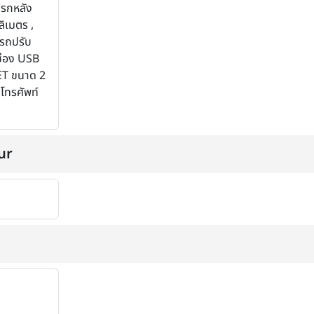
บรกหลัง
ิเมตร ,
ารถปรับ
 ช่อง USB
T ขนาด 2
จโทรศัพท์
ur