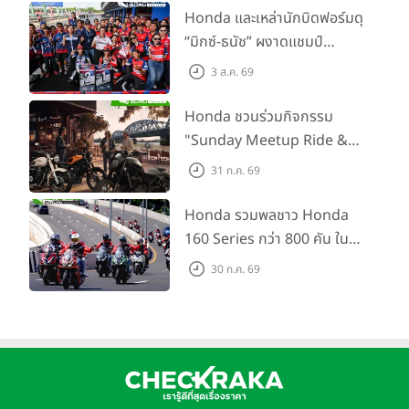
พร้อม ยกระดับทักษะการขับขี่
Honda และเหล่านักบิดฟอร์มดุ
เสริมศักยภาพตำรวจจราจร
“มิกซ์-ธนัช” ผงาดแชมป์
SS600 2 สนามติด “ข้าวกล้อง”
3 ส.ค. 69
คว้าที่ 2 ศึก BRIC Superbike
สนาม 2
Honda ชวนร่วมกิจกรรม
"Sunday Meetup Ride &
Soul" จิบกาแฟ พูดคุย แลก
31 ก.ค. 69
เปลี่ยนเรื่องราว และขับขี่ไปด้วย
กัน 16 ส.ค. นี้
Honda รวมพลชาว Honda
160 Series กว่า 800 คัน ใน
งาน “THE ONE-SIXTI-ER ตัว
30 ก.ค. 69
จริง 160 RIDE FUN FEST
2026”