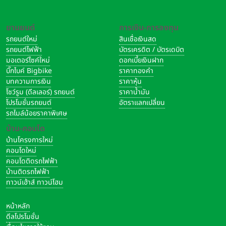
ยานยนต์
การเงิน-การลงทุน
รถยนต์ใหม่
สินเชื่อเงินสด
รถยนต์ไฟฟ้า
บัตรเครดิต / บัตรเดบิต
มอเตอร์ไซค์ใหม่
ดอกเบี้ยเงินฝาก
บิ๊กไบค์ Bigbike
ราคาทองคำ
บทความการเงิน
ราคาหุ้น
โชว์รูม (ดีลเลอร์) รถยนต์
ราคาน้ำมัน
โปรโมชั่นรถยนต์
อัตราแลกเปลี่ยน
รถไมล์น้อยราคาพิเศษ
บ้าน-คอนโด
บ้านโครงการใหม่
คอนโดใหม่
คอนโดติดรถไฟฟ้า
บ้านติดรถไฟฟ้า
ทาวน์เฮ้าส์ ทาวน์โฮม
หน้าหลัก
ดีลโปรโมชั่น