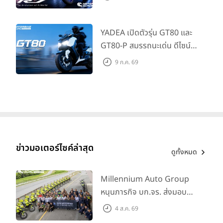
ที่เข้าถึงได้จริง ในราคาเริ่มต้นที่
345,000 บาท
YADEA เปิดตัวรุ่น GT80 และ
GT80-P สมรรถนะเด่น ดีไซน์หรู
ปลอดภัย ราคาเข้าถึงง่าย จด
9 ก.ค. 69
ทะเบียนได้ มี 3 สีให้เลือก ราคา
เริ่มต้นที่ 57,900 บาท
ข่าวมอเตอร์ไซค์ล่าสุด
ดูทั้งหมด
Millennium Auto Group
หนุนภารกิจ บก.จร. ส่งมอบ
BMW R 1300 GS และ F 900
4 ส.ค. 69
GS Adventure รวม 28 คัน