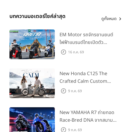
บทความมอเตอร์ไซค์ล่าสุด
ดูทั้งหมด
EM Motor รถจักรยานยนต์
ไฟฟ้าแบรนด์ไทยเปิดตัว
ARENA ที่มาในราคาพิเศษ
16 ก.ค. 69
55,500 บาท สำหรับลูกค้าที่
ออกรถถึง 30 ก.ย. และลูกค้า
555 คันแรกรับฟรี Adapter
New Honda C125 The
Type2 ฟรี
Crafted Calm Custom
Edition ถ่ายทอดความคลาสสิ
9 ก.ค. 69
กด้วยคู่สีพิเศษ มากับราคา
แนะนำ 99,600 บาท ที่ CUB
House Flagship Store ทั่ว
New YAMAHA R7 ถ่ายทอด
ประเทศ
Race-Bred DNA จากสนาม
แข่งสู่ซูเปอร์สปอร์ตคลาสกลาง
9 ก.ค. 69