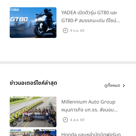
345,000 บาท
YADEA เปิดตัวรุ่น GT80 และ
GT80-P สมรรถนะเด่น ดีไซน์หรู
ปลอดภัย ราคาเข้าถึงง่าย จด
9 ก.ค. 69
ทะเบียนได้ มี 3 สีให้เลือก ราคา
เริ่มต้นที่ 57,900 บาท
ข่าวมอเตอร์ไซค์ล่าสุด
ดูทั้งหมด
Millennium Auto Group
หนุนภารกิจ บก.จร. ส่งมอบ
BMW R 1300 GS และ F 900
4 ส.ค. 69
GS Adventure รวม 28 คัน
พร้อม ยกระดับทักษะการขับขี่
Honda และเหล่านักบิดฟอร์มดุ