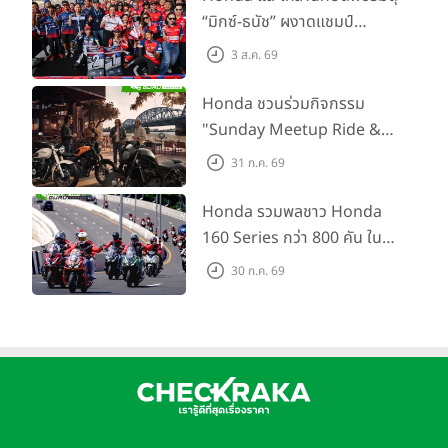
เสริมศักยภาพตำรวจจราจร
“มิกซ์-ธนัช” ผงาดแชมป์
SS600 2 สนามติด “ข้าวกล้อง”
3 ส.ค. 69
คว้าที่ 2 ศึก BRIC Superbike
สนาม 2
Honda ชวนร่วมกิจกรรม
"Sunday Meetup Ride &
Soul" จิบกาแฟ พูดคุย แลก
31 ก.ค. 69
เปลี่ยนเรื่องราว และขับขี่ไปด้วย
กัน 16 ส.ค. นี้
Honda รวมพลชาว Honda
160 Series กว่า 800 คัน ใน
งาน “THE ONE-SIXTI-ER ตัว
30 ก.ค. 69
จริง 160 RIDE FUN FEST
2026”