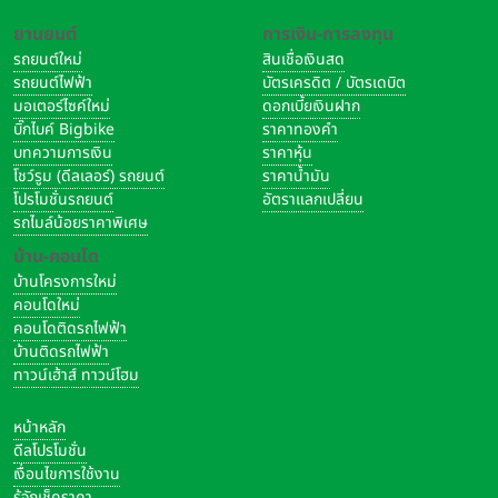
ยานยนต์
การเงิน-การลงทุน
รถยนต์ใหม่
สินเชื่อเงินสด
รถยนต์ไฟฟ้า
บัตรเครดิต / บัตรเดบิต
มอเตอร์ไซค์ใหม่
ดอกเบี้ยเงินฝาก
บิ๊กไบค์ Bigbike
ราคาทองคำ
บทความการเงิน
ราคาหุ้น
โชว์รูม (ดีลเลอร์) รถยนต์
ราคาน้ำมัน
โปรโมชั่นรถยนต์
อัตราแลกเปลี่ยน
รถไมล์น้อยราคาพิเศษ
บ้าน-คอนโด
บ้านโครงการใหม่
คอนโดใหม่
คอนโดติดรถไฟฟ้า
บ้านติดรถไฟฟ้า
ทาวน์เฮ้าส์ ทาวน์โฮม
หน้าหลัก
ดีลโปรโมชั่น
เงื่อนไขการใช้งาน
รู้จักเช็คราคา