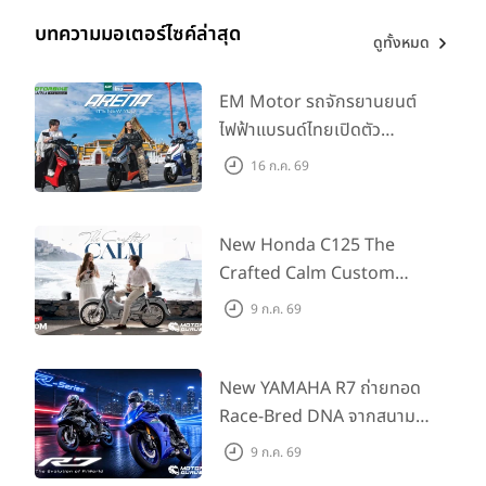
บทความมอเตอร์ไซค์ล่าสุด
ดูทั้งหมด
EM Motor รถจักรยานยนต์
ไฟฟ้าแบรนด์ไทยเปิดตัว
ARENA ที่มาในราคาพิเศษ
16 ก.ค. 69
55,500 บาท สำหรับลูกค้าที่
ออกรถถึง 30 ก.ย. และลูกค้า
555 คันแรกรับฟรี Adapter
New Honda C125 The
Type2 ฟรี
Crafted Calm Custom
Edition ถ่ายทอดความคลาสสิ
9 ก.ค. 69
กด้วยคู่สีพิเศษ มากับราคา
แนะนำ 99,600 บาท ที่ CUB
House Flagship Store ทั่ว
New YAMAHA R7 ถ่ายทอด
ประเทศ
Race-Bred DNA จากสนาม
แข่งสู่ซูเปอร์สปอร์ตคลาสกลาง
9 ก.ค. 69
ที่เข้าถึงได้จริง ในราคาเริ่มต้นที่