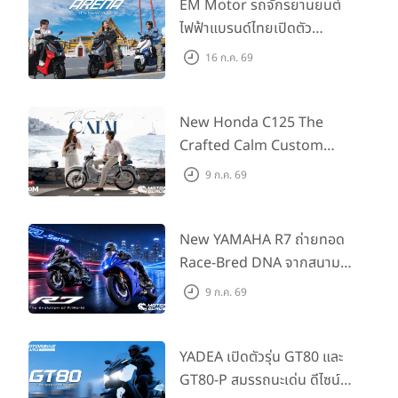
EM Motor รถจักรยานยนต์
ไฟฟ้าแบรนด์ไทยเปิดตัว
ARENA ที่มาในราคาพิเศษ
16 ก.ค. 69
55,500 บาท สำหรับลูกค้าที่
ออกรถถึง 30 ก.ย. และลูกค้า
555 คันแรกรับฟรี Adapter
New Honda C125 The
Type2 ฟรี
Crafted Calm Custom
Edition ถ่ายทอดความคลาสสิ
9 ก.ค. 69
กด้วยคู่สีพิเศษ มากับราคา
แนะนำ 99,600 บาท ที่ CUB
House Flagship Store ทั่ว
New YAMAHA R7 ถ่ายทอด
ประเทศ
Race-Bred DNA จากสนาม
แข่งสู่ซูเปอร์สปอร์ตคลาสกลาง
9 ก.ค. 69
ที่เข้าถึงได้จริง ในราคาเริ่มต้นที่
345,000 บาท
YADEA เปิดตัวรุ่น GT80 และ
GT80-P สมรรถนะเด่น ดีไซน์หรู