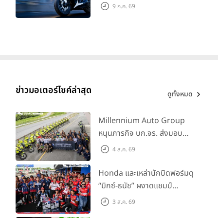
ปลอดภัย ราคาเข้าถึงง่าย จด
9 ก.ค. 69
ทะเบียนได้ มี 3 สีให้เลือก ราคา
เริ่มต้นที่ 57,900 บาท
ข่าวมอเตอร์ไซค์ล่าสุด
ดูทั้งหมด
Millennium Auto Group
หนุนภารกิจ บก.จร. ส่งมอบ
BMW R 1300 GS และ F 900
4 ส.ค. 69
GS Adventure รวม 28 คัน
พร้อม ยกระดับทักษะการขับขี่
Honda และเหล่านักบิดฟอร์มดุ
เสริมศักยภาพตำรวจจราจร
“มิกซ์-ธนัช” ผงาดแชมป์
SS600 2 สนามติด “ข้าวกล้อง”
3 ส.ค. 69
คว้าที่ 2 ศึก BRIC Superbike