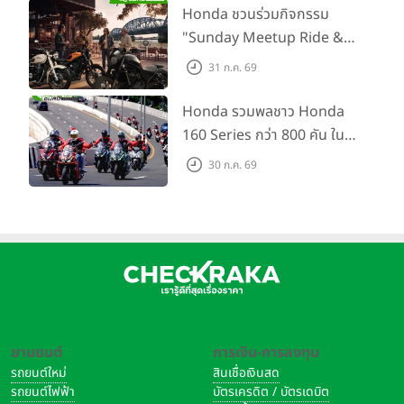
สนาม 2
Honda ชวนร่วมกิจกรรม
"Sunday Meetup Ride &
Soul" จิบกาแฟ พูดคุย แลก
31 ก.ค. 69
เปลี่ยนเรื่องราว และขับขี่ไปด้วย
กัน 16 ส.ค. นี้
Honda รวมพลชาว Honda
160 Series กว่า 800 คัน ใน
งาน “THE ONE-SIXTI-ER ตัว
30 ก.ค. 69
จริง 160 RIDE FUN FEST
2026”
ยานยนต์
การเงิน-การลงทุน
รถยนต์ใหม่
สินเชื่อเงินสด
รถยนต์ไฟฟ้า
บัตรเครดิต / บัตรเดบิต