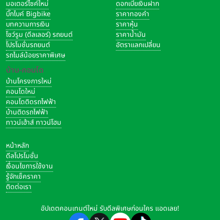
มอเตอร์ไซค์ใหม่
ดอกเบี้ยเงินฝาก
บิ๊กไบค์ Bigbike
ราคาทองคำ
บทความการเงิน
ราคาหุ้น
โชว์รูม (ดีลเลอร์) รถยนต์
ราคาน้ำมัน
โปรโมชั่นรถยนต์
อัตราแลกเปลี่ยน
รถไมล์น้อยราคาพิเศษ
บ้าน-คอนโด
บ้านโครงการใหม่
คอนโดใหม่
คอนโดติดรถไฟฟ้า
บ้านติดรถไฟฟ้า
ทาวน์เฮ้าส์ ทาวน์โฮม
หน้าหลัก
ดีลโปรโมชั่น
เงื่อนไขการใช้งาน
รู้จักเช็คราคา
ติดต่อเรา
อัปเดตคอนเทนต์ใหม่ รับดีลพิเศษก่อนใคร แอดเลย!