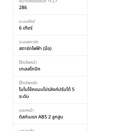
ขนาดเครื่องยนต์ <CC>
286
ระบบเกียร์
6 เกียร์
ระบบสตาร์ท
สตาร์ทไฟฟ้า (มือ)
โช๊คอัพหน้า
เทเลสโกปิค
โช๊คอัพหลัง
โมโนโช้คแบบโปรลิงค์ปรับได้ 5
ระดับ
เบรคหน้า
ดิสก์เบรก ABS 2 ลูกสูบ
เบรคหลัง