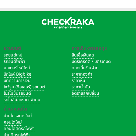
ยานยนต์
การเงิน-การลงทุน
รถยนต์ใหม่
สินเชื่อเงินสด
รถยนต์ไฟฟ้า
บัตรเครดิต / บัตรเดบิต
มอเตอร์ไซค์ใหม่
ดอกเบี้ยเงินฝาก
บิ๊กไบค์ Bigbike
ราคาทองคำ
บทความการเงิน
ราคาหุ้น
โชว์รูม (ดีลเลอร์) รถยนต์
ราคาน้ำมัน
โปรโมชั่นรถยนต์
อัตราแลกเปลี่ยน
รถไมล์น้อยราคาพิเศษ
บ้าน-คอนโด
บ้านโครงการใหม่
คอนโดใหม่
คอนโดติดรถไฟฟ้า
บ้านติดรถไฟฟ้า