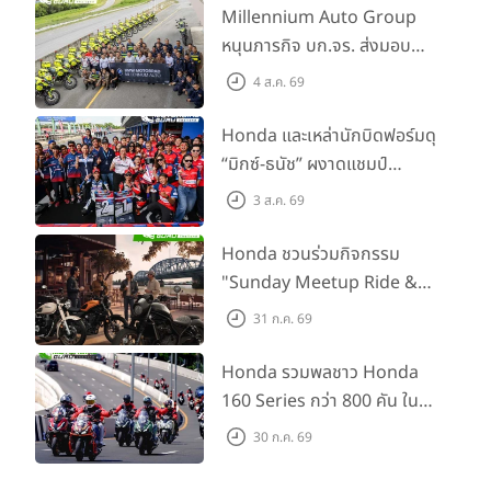
Millennium Auto Group
หนุนภารกิจ บก.จร. ส่งมอบ
BMW R 1300 GS และ F 900
4 ส.ค. 69
GS Adventure รวม 28 คัน
พร้อม ยกระดับทักษะการขับขี่
Honda และเหล่านักบิดฟอร์มดุ
เสริมศักยภาพตำรวจจราจร
“มิกซ์-ธนัช” ผงาดแชมป์
SS600 2 สนามติด “ข้าวกล้อง”
3 ส.ค. 69
คว้าที่ 2 ศึก BRIC Superbike
สนาม 2
Honda ชวนร่วมกิจกรรม
"Sunday Meetup Ride &
Soul" จิบกาแฟ พูดคุย แลก
31 ก.ค. 69
เปลี่ยนเรื่องราว และขับขี่ไปด้วย
กัน 16 ส.ค. นี้
Honda รวมพลชาว Honda
160 Series กว่า 800 คัน ใน
งาน “THE ONE-SIXTI-ER ตัว
30 ก.ค. 69
จริง 160 RIDE FUN FEST
2026”