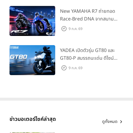
แนะนำ 99,600 บาท ที่ CUB
House Flagship Store ทั่ว
New YAMAHA R7 ถ่ายทอด
ประเทศ
Race-Bred DNA จากสนาม
แข่งสู่ซูเปอร์สปอร์ตคลาสกลาง
9 ก.ค. 69
ที่เข้าถึงได้จริง ในราคาเริ่มต้นที่
345,000 บาท
YADEA เปิดตัวรุ่น GT80 และ
GT80-P สมรรถนะเด่น ดีไซน์หรู
ปลอดภัย ราคาเข้าถึงง่าย จด
9 ก.ค. 69
ทะเบียนได้ มี 3 สีให้เลือก ราคา
เริ่มต้นที่ 57,900 บาท
ข่าวมอเตอร์ไซค์ล่าสุด
ดูทั้งหมด