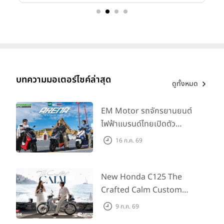
บทความมอเตอร์ไซค์ล่าสุด
ดูทั้งหมด
EM Motor รถจักรยานยนต์
ไฟฟ้าแบรนด์ไทยเปิดตัว
ARENA ที่มาในราคาพิเศษ
16 ก.ค. 69
55,500 บาท สำหรับลูกค้าที่
ออกรถถึง 30 ก.ย. และลูกค้า
555 คันแรกรับฟรี Adapter
New Honda C125 The
Type2 ฟรี
Crafted Calm Custom
Edition ถ่ายทอดความคลาสสิ
9 ก.ค. 69
กด้วยคู่สีพิเศษ มากับราคา