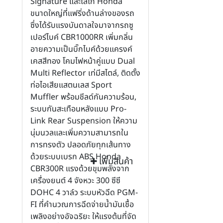
Signature และโลโก้ Honda
ขนาดใหญ่ที่แฟริ่งด้านล่างของรถ
ซึ่งได้รับแรงบันดาลใจมาจากรถซู
เปอร์ไบค์ CBR1000RR เพิ่มกลิ่น
อายความเป็นบิ๊กไบค์ด้วยแครงค์
เคสสีทอง โคมไฟหน้าคู่แบบ Dual
Multi Reflector เท่มีสไตล์, ติดตั้ง
ท่อไอเสียแสตนเลส Sport
Muffler พร้อมชีลด์กันความร้อน,
ระบบกันสะเทือนหลังแบบ Pro-
Link Rear Suspension ให้ความ
นุ่มนวลและเพิ่มความสามารถใน
การทรงตัว ปลอดภัยทุกเส้นทาง
ด้วยระบบเบรก ABS Honda
เพิ่มสินค้า
CBR300R แรงด้วยขุมพลังจาก
เครื่องยนต์ 4 จังหวะ 300 ซีซี
DOHC 4 วาล์ว ระบบหัวฉีด PGM-
FI ที่คำนวณการฉีดจ่ายน้ำมันเชื้อ
เพลิงอย่างอัจฉริยะ ให้แรงต้นที่จัด