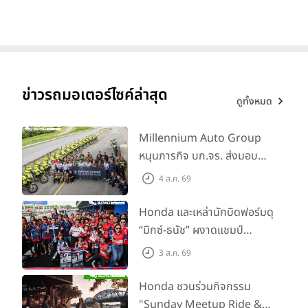
เริ่มต้นที่ 57,900 บาท
ข่าวรถมอเตอร์ไซค์ล่าสุด
ดูทั้งหมด
Millennium Auto Group
หนุนภารกิจ บก.จร. ส่งมอบ
BMW R 1300 GS และ F 900
4 ส.ค. 69
GS Adventure รวม 28 คัน
พร้อม ยกระดับทักษะการขับขี่
Honda และเหล่านักบิดฟอร์มดุ
เสริมศักยภาพตำรวจจราจร
“มิกซ์-ธนัช” ผงาดแชมป์
SS600 2 สนามติด “ข้าวกล้อง”
3 ส.ค. 69
คว้าที่ 2 ศึก BRIC Superbike
สนาม 2
Honda ชวนร่วมกิจกรรม
"Sunday Meetup Ride &