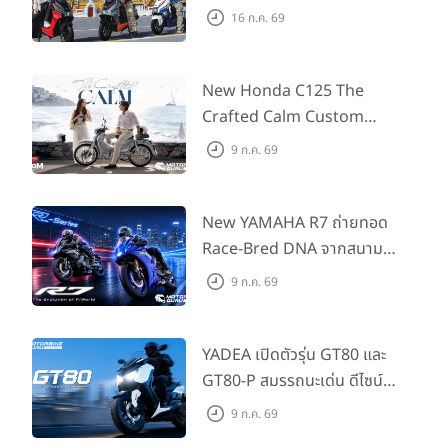
ARENA ที่มาในราคาพิเศษ
16 ก.ค. 69
55,500 บาท สำหรับลูกค้าที่
ออกรถถึง 30 ก.ย. และลูกค้า
555 คันแรกรับฟรี Adapter
New Honda C125 The
Type2 ฟรี
Crafted Calm Custom
Edition ถ่ายทอดความคลาสสิ
9 ก.ค. 69
กด้วยคู่สีพิเศษ มากับราคา
แนะนำ 99,600 บาท ที่ CUB
House Flagship Store ทั่ว
New YAMAHA R7 ถ่ายทอด
ประเทศ
Race-Bred DNA จากสนาม
แข่งสู่ซูเปอร์สปอร์ตคลาสกลาง
9 ก.ค. 69
ที่เข้าถึงได้จริง ในราคาเริ่มต้นที่
345,000 บาท
YADEA เปิดตัวรุ่น GT80 และ
GT80-P สมรรถนะเด่น ดีไซน์หรู
ปลอดภัย ราคาเข้าถึงง่าย จด
9 ก.ค. 69
ทะเบียนได้ มี 3 สีให้เลือก ราคา