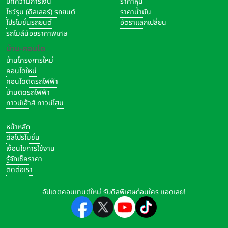
บทความการเงิน
ราคาหุ้น
โชว์รูม (ดีลเลอร์) รถยนต์
ราคาน้ำมัน
โปรโมชั่นรถยนต์
อัตราแลกเปลี่ยน
รถไมล์น้อยราคาพิเศษ
บ้าน-คอนโด
บ้านโครงการใหม่
คอนโดใหม่
คอนโดติดรถไฟฟ้า
บ้านติดรถไฟฟ้า
ทาวน์เฮ้าส์ ทาวน์โฮม
หน้าหลัก
ดีลโปรโมชั่น
เงื่อนไขการใช้งาน
รู้จักเช็คราคา
ติดต่อเรา
อัปเดตคอนเทนต์ใหม่ รับดีลพิเศษก่อนใคร แอดเลย!