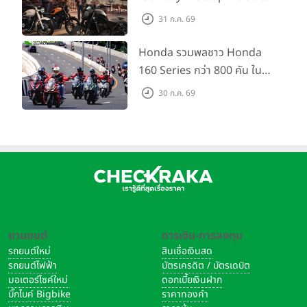
Soul" จิบกาแฟ พูดคุย แลก
31 ก.ค. 69
เปลี่ยนเรื่องราว และขับขี่ไปด้วย
กัน 16 ส.ค. นี้
Honda รวมพลชาว Honda
160 Series กว่า 800 คัน ใน
งาน “THE ONE-SIXTI-ER ตัว
30 ก.ค. 69
จริง 160 RIDE FUN FEST
2026”
ยานยนต์
การเงิน-การลงทุน
รถยนต์ใหม่
สินเชื่อเงินสด
รถยนต์ไฟฟ้า
บัตรเครดิต / บัตรเดบิต
มอเตอร์ไซค์ใหม่
ดอกเบี้ยเงินฝาก
บิ๊กไบค์ Bigbike
ราคาทองคำ