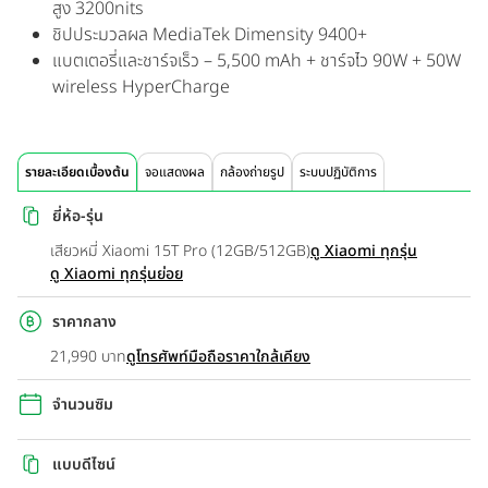
สูง 3200nits
ชิปประมวลผล MediaTek Dimensity 9400+
แบตเตอรี่และชาร์จเร็ว – 5,500 mAh + ชาร์จไว 90W + 50W
wireless HyperCharge
รายละเอียดเบื้องต้น
จอแสดงผล
กล้องถ่ายรูป
ระบบปฏิบัติการ
ยี่ห้อ-รุ่น
เสียวหมี่ Xiaomi 15T Pro (12GB/512GB)
ดู Xiaomi ทุกรุ่น
ดู Xiaomi ทุกรุ่นย่อย
ราคากลาง
21,990 บาท
ดูโทรศัพท์มือถือราคาใกล้เคียง
จำนวนซิม
แบบดีไซน์