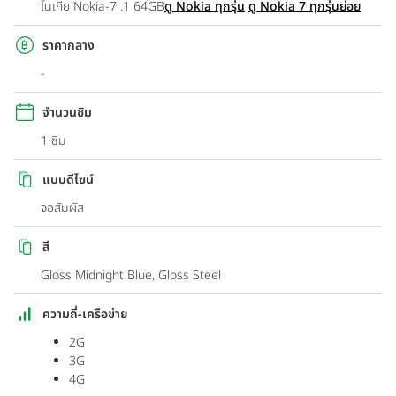
โนเกีย Nokia-7 .1 64GB
ดู Nokia ทุกรุ่น
ดู Nokia 7 ทุกรุ่นย่อย
ราคากลาง
-
จำนวนซิม
1 ซิม
แบบดีไซน์
จอสัมผัส
สี
Gloss Midnight Blue, Gloss Steel
ความถี่-เครือข่าย
2G
3G
4G