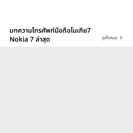
บทความโทรศัพท์มือถือโนเกีย7
ดูทั้งหมด
Nokia 7 ล่าสุด
รีวิว vivo V70 ที่สุดเรื่อง
Portrait แสงแบบไหน ก็เส
กช็อตให้สวยได้!
26 ก.พ. 69
iQOO 15 ขุมพลังตัวท็อป
Snapdragon 8 Elite Gen 5
เล่นลื่นทุกเกม!
9 ธ.ค. 68