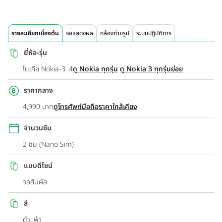
รายละเอียดเบื้องต้น
จอแสดงผล
กล้องถ่ายรูป
ระบบปฏิบัติการ
ยี่ห้อ-รุ่น
โนเกีย Nokia-3 .4
ดู Nokia ทุกรุ่น
ดู Nokia 3 ทุกรุ่นย่อย
ราคากลาง
4,990 บาท
ดูโทรศัพท์มือถือราคาใกล้เคียง
จำนวนซิม
2 ซิม (Nano Sim)
แบบดีไซน์
จอสัมผัส
สี
ดำ, ฟ้า