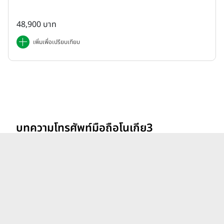
48,900 บาท
เพิ่มเพื่อเปรียบเทียบ
บทความโทรศัพท์มือถือโนเกีย3
ดูทั้งหมด
Nokia 3 ล่าสุด
รีวิว vivo V70 ที่สุดเรื่อง
Portrait แสงแบบไหน ก็เส
กช็อตให้สวยได้!
26 ก.พ. 69