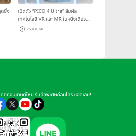
ดยิ่ง
เปิดตัว “PICO 4 Ultra” สัมผัส
เทคโนโลยี VR และ MR ในหนึ่งเดียว
มสุด
ยกระดับการทำงานและความบันเทิง
25 ก.ค. 68
ตอบโจทย์โลกเสมือนจริงที่คมชัดยิ่ง
กว่าเคย
เดตคอนเทนต์ใหม่ รับดีลพิเศษก่อนใคร แอดเลย!