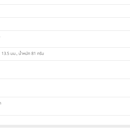
)
 13.5 มม., น้ำหนัก 81 กรัม
h