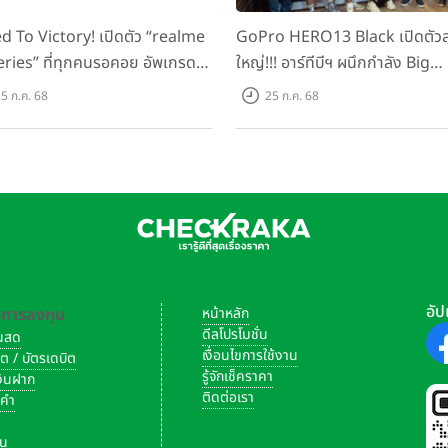
d To Victory! เปิดตัว “realme
GoPro HERO13 Black เปิดตัวสุ
eries” ที่ทุกคนรอคอย อัพเกรด
ใหญ่!!! อาร์ทีบีฯ ผนึกกำลัง Big
็ตตัวแรง ขึ้นแท่น Gaming
Camera และ GoPro จัดกิจกรร
5 ก.ค. 68
25 ก.ค. 68
ator แห่งปี! ในราคาเริ่มต้น
สร้างสรรค์ ‘GoPro...Go Pro
ง 8,999 บาท
Creators’
อัป
-การลงทุน
หน้าหลัก
ดีลโปรโมชั่น
งินสด
เงื่อนไขการใช้งาน
ิต / บัตรเดบิต
รู้จักเช็คราคา
เงินฝาก
ติดต่อเรา
งคำ
ัน