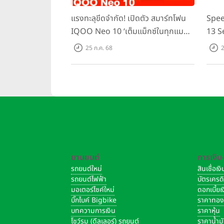
แรงทะลุขีดจำกัด! เปิดตัว สมาร์ทโฟน
Spee
IQOO Neo 10 ‘เต็มแม็กซ์ในทุกแมตช์’
13 S
ในราคาเริ่มต้นเพียง 15,900 บาท
ชิปเซ
25 ก.ค. 68
2
Domin
เพีย
ยานยนต์
การเงิน
รถยนต์ใหม่
สินเชื่อเ
รถยนต์ไฟฟ้า
บัตรเครด
มอเตอร์ไซค์ใหม่
ดอกเบี้ย
บิ๊กไบค์ Bigbike
ราคาทอ
บทความการเงิน
ราคาหุ้น
โชว์รูม (ดีลเลอร์) รถยนต์
ราคาน้ำม