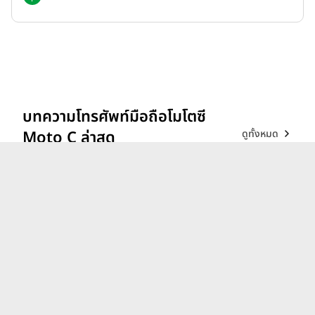
บทความโทรศัพท์มือถือโมโตซี
ดูทั้งหมด
Moto C ล่าสุด
รีวิว vivo V70 ที่สุดเรื่อง
Portrait แสงแบบไหน ก็เส
กช็อตให้สวยได้!
26 ก.พ. 69
iQOO 15 ขุมพลังตัวท็อป
Snapdragon 8 Elite Gen 5
เล่นลื่นทุกเกม!