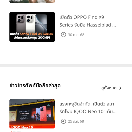
เปิดตัว OPPO Find X9
Series จับมือ Hasselblad อัป
เกรดกล้องซูม 200MP!
30 ต.ค. 68
ข่าวโทรศัพท์มือถือล่าสุด
ดูทั้งหมด
แรงทะลุขีดจำกัด! เปิดตัว สมา
ร์ทโฟน IQOO Neo 10 ‘เต็ม
แม็กซ์ในทุกแมตช์’ ในราคาเริ่ม
25 ก.ค. 68
ต้นเพียง 15,900 บาท