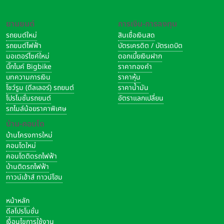
ยานยนต์
การเงิน-การลงทุน
รถยนต์ใหม่
สินเชื่อเงินสด
รถยนต์ไฟฟ้า
บัตรเครดิต / บัตรเดบิต
มอเตอร์ไซค์ใหม่
ดอกเบี้ยเงินฝาก
บิ๊กไบค์ Bigbike
ราคาทองคำ
บทความการเงิน
ราคาหุ้น
โชว์รูม (ดีลเลอร์) รถยนต์
ราคาน้ำมัน
โปรโมชั่นรถยนต์
อัตราแลกเปลี่ยน
รถไมล์น้อยราคาพิเศษ
บ้าน-คอนโด
บ้านโครงการใหม่
คอนโดใหม่
คอนโดติดรถไฟฟ้า
บ้านติดรถไฟฟ้า
ทาวน์เฮ้าส์ ทาวน์โฮม
หน้าหลัก
ดีลโปรโมชั่น
เงื่อนไขการใช้งาน