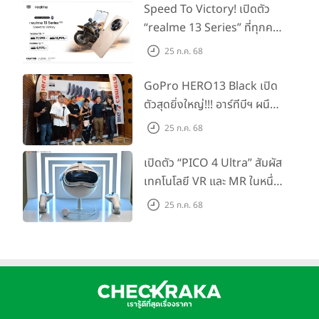
Speed To Victory! เปิดตัว
“realme 13 Series” ที่ทุกคน
รอคอย อัพเกรดชิปเซ็ตตัวแรง
25 ก.ค. 68
ขึ้นแท่น Gaming
Dominator แห่งปี! ในราคา
GoPro HERO13 Black เปิด
เริ่มต้นเพียง 8,999 บาท
ตัวสุดยิ่งใหญ่!!! อาร์ทีบีฯ ผนึก
กำลัง Big Camera และ
25 ก.ค. 68
GoPro จัดกิจกรรมสุด
สร้างสรรค์ ‘GoPro...Go Pro
เปิดตัว “PICO 4 Ultra” สัมผัส
Creators’
เทคโนโลยี VR และ MR ในหนึ่ง
เดียว ยกระดับการทำงานและ
25 ก.ค. 68
ความบันเทิง ตอบโจทย์โลก
เสมือนจริงที่คมชัดยิ่งกว่าเคย