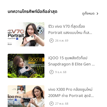
บทความโทรศัพท์มือถือล่าสุด
ดูทั้งหมด
รีวิว vivo V70 ที่สุดเรื่อง
Portrait แสงแบบไหน ก็เส
กช็อตให้สวยได้!
26 ก.พ. 69
iQOO 15 ขุมพลังตัวท็อป
Snapdragon 8 Elite Gen 5
เล่นลื่นทุกเกม!
9 ธ.ค. 68
vivo X300 Pro กล้องซูมใหม่
200MP ถ่าย Portrait สุดจัด
ต่อเลนส์เสริมได้!
27 พ.ย. 68