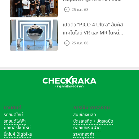
กำลัง Big Camera และ
25 ก.ค. 68
GoPro จัดกิจกรรมสุด
สร้างสรรค์ ‘GoPro...Go Pro
เปิดตัว “PICO 4 Ultra” สัมผัส
Creators’
เทคโนโลยี VR และ MR ในหนึ่ง
เดียว ยกระดับการทำงานและ
25 ก.ค. 68
ความบันเทิง ตอบโจทย์โลก
เสมือนจริงที่คมชัดยิ่งกว่าเคย
ยานยนต์
การเงิน-การลงทุน
รถยนต์ใหม่
สินเชื่อเงินสด
รถยนต์ไฟฟ้า
บัตรเครดิต / บัตรเดบิต
มอเตอร์ไซค์ใหม่
ดอกเบี้ยเงินฝาก
บิ๊กไบค์ Bigbike
ราคาทองคำ