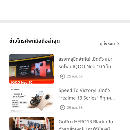
ข่าวโทรศัพท์มือถือล่าสุด
ดูทั้งหมด
แรงทะลุขีดจำกัด! เปิดตัว สมา
ร์ทโฟน IQOO Neo 10 ‘เต็ม
แม็กซ์ในทุกแมตช์’ ในราคาเริ่ม
25 ก.ค. 68
ต้นเพียง 15,900 บาท
Speed To Victory! เปิดตัว
“realme 13 Series” ที่ทุกคน
รอคอย อัพเกรดชิปเซ็ตตัวแรง
25 ก.ค. 68
ขึ้นแท่น Gaming
Dominator แห่งปี! ในราคา
GoPro HERO13 Black เปิด
เริ่มต้นเพียง 8,999 บาท
ตัวสุดยิ่งใหญ่!!! อาร์ทีบีฯ ผนึก