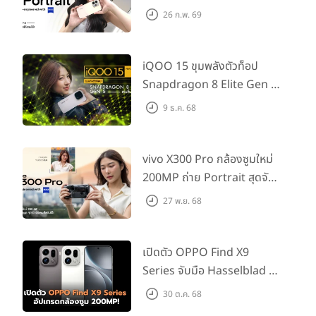
กช็อตให้สวยได้!
26 ก.พ. 69
iQOO 15 ขุมพลังตัวท็อป
Snapdragon 8 Elite Gen 5
เล่นลื่นทุกเกม!
9 ธ.ค. 68
vivo X300 Pro กล้องซูมใหม่
200MP ถ่าย Portrait สุดจัด
ต่อเลนส์เสริมได้!
27 พ.ย. 68
เปิดตัว OPPO Find X9
Series จับมือ Hasselblad อัป
เกรดกล้องซูม 200MP!
30 ต.ค. 68