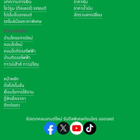
บทความการเงิน
ราคาหุ้น
โชว์รูม (ดีลเลอร์) รถยนต์
ราคาน้ำมัน
โปรโมชั่นรถยนต์
อัตราแลกเปลี่ยน
รถไมล์น้อยราคาพิเศษ
บ้าน-คอนโด
บ้านโครงการใหม่
คอนโดใหม่
คอนโดติดรถไฟฟ้า
บ้านติดรถไฟฟ้า
ทาวน์เฮ้าส์ ทาวน์โฮม
หน้าหลัก
ดีลโปรโมชั่น
เงื่อนไขการใช้งาน
รู้จักเช็คราคา
ติดต่อเรา
อัปเดตคอนเทนต์ใหม่ รับดีลพิเศษก่อนใคร แอดเลย!