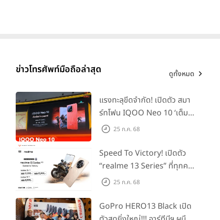
ข่าวโทรศัพท์มือถือล่าสุด
ดูทั้งหมด
แรงทะลุขีดจำกัด! เปิดตัว สมา
ร์ทโฟน IQOO Neo 10 ‘เต็ม
แม็กซ์ในทุกแมตช์’ ในราคาเริ่ม
25 ก.ค. 68
ต้นเพียง 15,900 บาท
Speed To Victory! เปิดตัว
“realme 13 Series” ที่ทุกคน
รอคอย อัพเกรดชิปเซ็ตตัวแรง
25 ก.ค. 68
ขึ้นแท่น Gaming
Dominator แห่งปี! ในราคา
GoPro HERO13 Black เปิด
เริ่มต้นเพียง 8,999 บาท
ตัวสุดยิ่งใหญ่!!! อาร์ทีบีฯ ผนึก