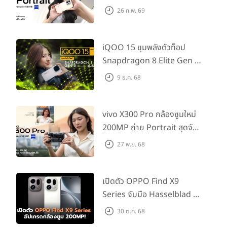
กช็อตให้สวยได้!
26 ก.พ. 69
iQOO 15 ขุมพลังตัวท็อป
Snapdragon 8 Elite Gen 5
เล่นลื่นทุกเกม!
9 ธ.ค. 68
vivo X300 Pro กล้องซูมใหม่
200MP ถ่าย Portrait สุดจัด
ต่อเลนส์เสริมได้!
27 พ.ย. 68
เปิดตัว OPPO Find X9
Series จับมือ Hasselblad อัป
เกรดกล้องซูม 200MP!
30 ต.ค. 68