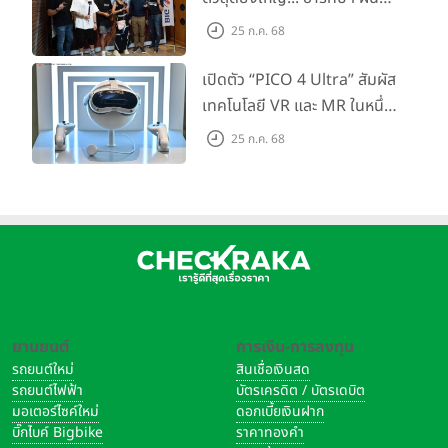
กำลัง Big Camera และ
25 ก.ค. 68
GoPro จัดกิจกรรมสุด
สร้างสรรค์ ‘GoPro...Go Pro
เปิดตัว “PICO 4 Ultra” สัมผัส
Creators’
เทคโนโลยี VR และ MR ในหนึ่ง
เดียว ยกระดับการทำงานและ
25 ก.ค. 68
ความบันเทิง ตอบโจทย์โลก
เสมือนจริงที่คมชัดยิ่งกว่าเคย
ยานยนต์
การเงิน-การลงทุน
รถยนต์ใหม่
สินเชื่อเงินสด
รถยนต์ไฟฟ้า
บัตรเครดิต / บัตรเดบิต
มอเตอร์ไซค์ใหม่
ดอกเบี้ยเงินฝาก
บิ๊กไบค์ Bigbike
ราคาทองคำ