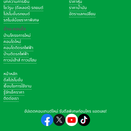
บทความการเงิน
ราคาหุ้น
โชว์รูม (ดีลเลอร์) รถยนต์
ราคาน้ำมัน
โปรโมชั่นรถยนต์
อัตราแลกเปลี่ยน
รถไมล์น้อยราคาพิเศษ
บ้าน-คอนโด
บ้านโครงการใหม่
คอนโดใหม่
คอนโดติดรถไฟฟ้า
บ้านติดรถไฟฟ้า
ทาวน์เฮ้าส์ ทาวน์โฮม
หน้าหลัก
ดีลโปรโมชั่น
เงื่อนไขการใช้งาน
รู้จักเช็คราคา
ติดต่อเรา
อัปเดตคอนเทนต์ใหม่ รับดีลพิเศษก่อนใคร แอดเลย!