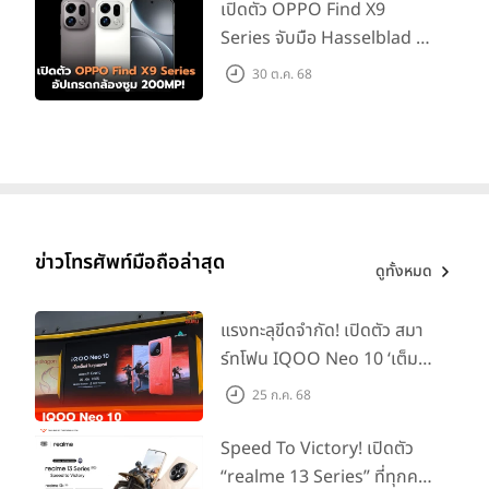
เปิดตัว OPPO Find X9
Series จับมือ Hasselblad อัป
เกรดกล้องซูม 200MP!
30 ต.ค. 68
ข่าวโทรศัพท์มือถือล่าสุด
ดูทั้งหมด
แรงทะลุขีดจำกัด! เปิดตัว สมา
ร์ทโฟน IQOO Neo 10 ‘เต็ม
แม็กซ์ในทุกแมตช์’ ในราคาเริ่ม
25 ก.ค. 68
ต้นเพียง 15,900 บาท
Speed To Victory! เปิดตัว
“realme 13 Series” ที่ทุกคน