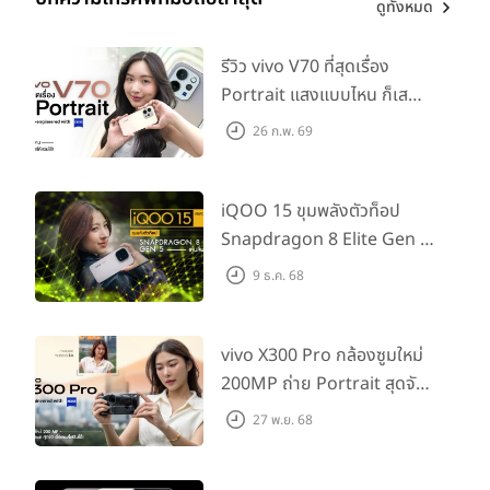
ดูทั้งหมด
รีวิว vivo V70 ที่สุดเรื่อง
Portrait แสงแบบไหน ก็เส
กช็อตให้สวยได้!
26 ก.พ. 69
iQOO 15 ขุมพลังตัวท็อป
Snapdragon 8 Elite Gen 5
เล่นลื่นทุกเกม!
9 ธ.ค. 68
vivo X300 Pro กล้องซูมใหม่
200MP ถ่าย Portrait สุดจัด
ต่อเลนส์เสริมได้!
27 พ.ย. 68