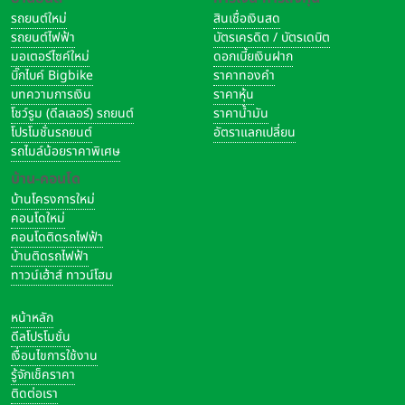
รถยนต์ใหม่
สินเชื่อเงินสด
รถยนต์ไฟฟ้า
บัตรเครดิต / บัตรเดบิต
มอเตอร์ไซค์ใหม่
ดอกเบี้ยเงินฝาก
บิ๊กไบค์ Bigbike
ราคาทองคำ
บทความการเงิน
ราคาหุ้น
โชว์รูม (ดีลเลอร์) รถยนต์
ราคาน้ำมัน
โปรโมชั่นรถยนต์
อัตราแลกเปลี่ยน
รถไมล์น้อยราคาพิเศษ
บ้าน-คอนโด
บ้านโครงการใหม่
คอนโดใหม่
คอนโดติดรถไฟฟ้า
บ้านติดรถไฟฟ้า
ทาวน์เฮ้าส์ ทาวน์โฮม
หน้าหลัก
ดีลโปรโมชั่น
เงื่อนไขการใช้งาน
รู้จักเช็คราคา
ติดต่อเรา