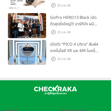
รอคอย อัพเกรดชิปเซ็ตตัวแรง
25 ก.ค. 68
ขึ้นแท่น Gaming
Dominator แห่งปี! ในราคา
GoPro HERO13 Black เปิด
เริ่มต้นเพียง 8,999 บาท
ตัวสุดยิ่งใหญ่!!! อาร์ทีบีฯ ผนึก
กำลัง Big Camera และ
25 ก.ค. 68
GoPro จัดกิจกรรมสุด
สร้างสรรค์ ‘GoPro...Go Pro
เปิดตัว “PICO 4 Ultra” สัมผัส
Creators’
เทคโนโลยี VR และ MR ในหนึ่ง
เดียว ยกระดับการทำงานและ
25 ก.ค. 68
ความบันเทิง ตอบโจทย์โลก
เสมือนจริงที่คมชัดยิ่งกว่าเคย
ยานยนต์
การเงิน-การลงทุน