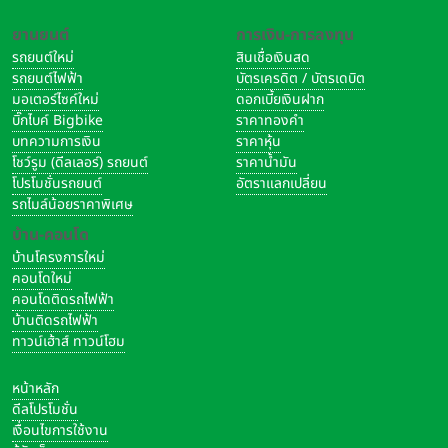
ยานยนต์
การเงิน-การลงทุน
รถยนต์ใหม่
สินเชื่อเงินสด
รถยนต์ไฟฟ้า
บัตรเครดิต / บัตรเดบิต
มอเตอร์ไซค์ใหม่
ดอกเบี้ยเงินฝาก
บิ๊กไบค์ Bigbike
ราคาทองคำ
บทความการเงิน
ราคาหุ้น
โชว์รูม (ดีลเลอร์) รถยนต์
ราคาน้ำมัน
โปรโมชั่นรถยนต์
อัตราแลกเปลี่ยน
รถไมล์น้อยราคาพิเศษ
บ้าน-คอนโด
บ้านโครงการใหม่
คอนโดใหม่
คอนโดติดรถไฟฟ้า
บ้านติดรถไฟฟ้า
ทาวน์เฮ้าส์ ทาวน์โฮม
หน้าหลัก
ดีลโปรโมชั่น
เงื่อนไขการใช้งาน