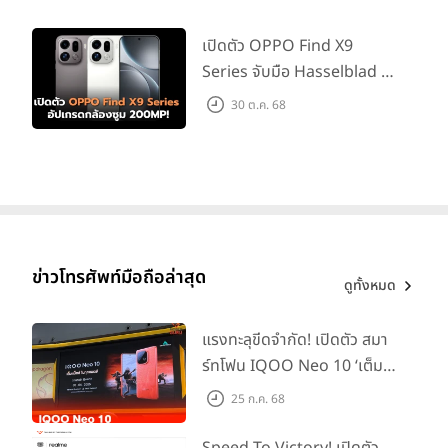
เปิดตัว OPPO Find X9
Series จับมือ Hasselblad อัป
เกรดกล้องซูม 200MP!
30 ต.ค. 68
ข่าวโทรศัพท์มือถือล่าสุด
ดูทั้งหมด
แรงทะลุขีดจำกัด! เปิดตัว สมา
ร์ทโฟน IQOO Neo 10 ‘เต็ม
แม็กซ์ในทุกแมตช์’ ในราคาเริ่ม
25 ก.ค. 68
ต้นเพียง 15,900 บาท
Speed To Victory! เปิดตัว