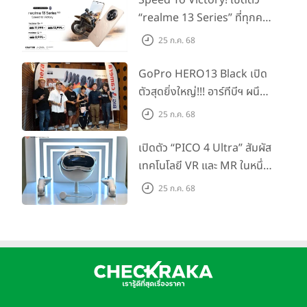
“realme 13 Series” ที่ทุกคน
รอคอย อัพเกรดชิปเซ็ตตัวแรง
25 ก.ค. 68
ขึ้นแท่น Gaming
Dominator แห่งปี! ในราคา
GoPro HERO13 Black เปิด
เริ่มต้นเพียง 8,999 บาท
ตัวสุดยิ่งใหญ่!!! อาร์ทีบีฯ ผนึก
กำลัง Big Camera และ
25 ก.ค. 68
GoPro จัดกิจกรรมสุด
สร้างสรรค์ ‘GoPro...Go Pro
เปิดตัว “PICO 4 Ultra” สัมผัส
Creators’
เทคโนโลยี VR และ MR ในหนึ่ง
เดียว ยกระดับการทำงานและ
25 ก.ค. 68
ความบันเทิง ตอบโจทย์โลก
เสมือนจริงที่คมชัดยิ่งกว่าเคย