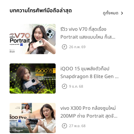
บทความโทรศัพท์มือถือล่าสุด
ดูทั้งหมด
รีวิว vivo V70 ที่สุดเรื่อง
Portrait แสงแบบไหน ก็เส
กช็อตให้สวยได้!
26 ก.พ. 69
iQOO 15 ขุมพลังตัวท็อป
Snapdragon 8 Elite Gen 5
เล่นลื่นทุกเกม!
9 ธ.ค. 68
vivo X300 Pro กล้องซูมใหม่
200MP ถ่าย Portrait สุดจัด
ต่อเลนส์เสริมได้!
27 พ.ย. 68