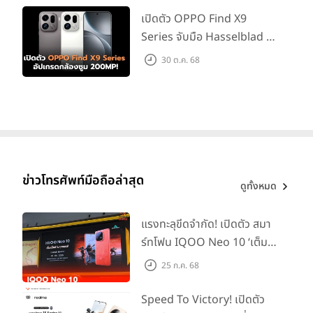
เปิดตัว OPPO Find X9
Series จับมือ Hasselblad อัป
เกรดกล้องซูม 200MP!
30 ต.ค. 68
ข่าวโทรศัพท์มือถือล่าสุด
ดูทั้งหมด
แรงทะลุขีดจำกัด! เปิดตัว สมา
ร์ทโฟน IQOO Neo 10 ‘เต็ม
แม็กซ์ในทุกแมตช์’ ในราคาเริ่ม
25 ก.ค. 68
ต้นเพียง 15,900 บาท
Speed To Victory! เปิดตัว