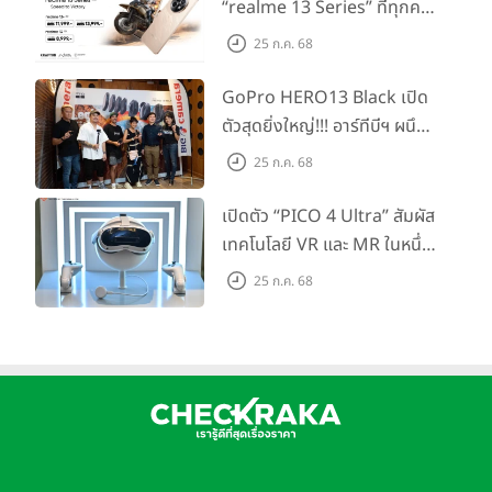
“realme 13 Series” ที่ทุกคน
รอคอย อัพเกรดชิปเซ็ตตัวแรง
25 ก.ค. 68
ขึ้นแท่น Gaming
Dominator แห่งปี! ในราคา
GoPro HERO13 Black เปิด
เริ่มต้นเพียง 8,999 บาท
ตัวสุดยิ่งใหญ่!!! อาร์ทีบีฯ ผนึก
กำลัง Big Camera และ
25 ก.ค. 68
GoPro จัดกิจกรรมสุด
สร้างสรรค์ ‘GoPro...Go Pro
เปิดตัว “PICO 4 Ultra” สัมผัส
Creators’
เทคโนโลยี VR และ MR ในหนึ่ง
เดียว ยกระดับการทำงานและ
25 ก.ค. 68
ความบันเทิง ตอบโจทย์โลก
เสมือนจริงที่คมชัดยิ่งกว่าเคย