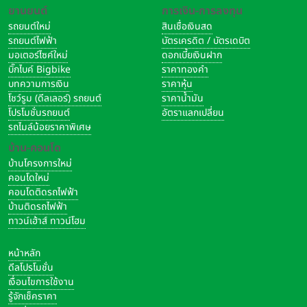
ยานยนต์
การเงิน-การลงทุน
รถยนต์ใหม่
สินเชื่อเงินสด
รถยนต์ไฟฟ้า
บัตรเครดิต / บัตรเดบิต
มอเตอร์ไซค์ใหม่
ดอกเบี้ยเงินฝาก
บิ๊กไบค์ Bigbike
ราคาทองคำ
บทความการเงิน
ราคาหุ้น
โชว์รูม (ดีลเลอร์) รถยนต์
ราคาน้ำมัน
โปรโมชั่นรถยนต์
อัตราแลกเปลี่ยน
รถไมล์น้อยราคาพิเศษ
บ้าน-คอนโด
บ้านโครงการใหม่
คอนโดใหม่
คอนโดติดรถไฟฟ้า
บ้านติดรถไฟฟ้า
ทาวน์เฮ้าส์ ทาวน์โฮม
หน้าหลัก
ดีลโปรโมชั่น
เงื่อนไขการใช้งาน
รู้จักเช็คราคา