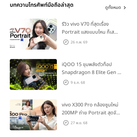
บทความโทรศัพท์มือถือล่าสุด
ดูทั้งหมด
รีวิว vivo V70 ที่สุดเรื่อง
Portrait แสงแบบไหน ก็เส
กช็อตให้สวยได้!
26 ก.พ. 69
iQOO 15 ขุมพลังตัวท็อป
Snapdragon 8 Elite Gen 5
เล่นลื่นทุกเกม!
9 ธ.ค. 68
vivo X300 Pro กล้องซูมใหม่
200MP ถ่าย Portrait สุดจัด
ต่อเลนส์เสริมได้!
27 พ.ย. 68