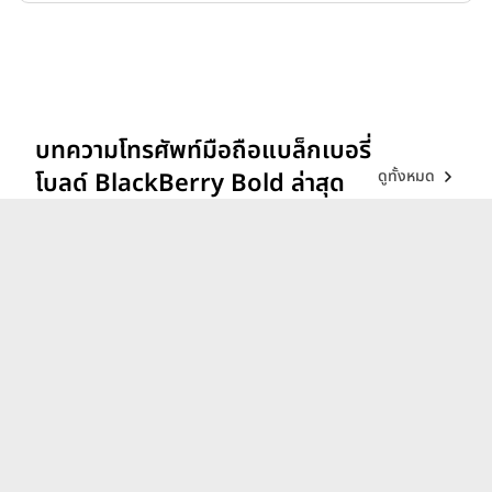
บทความโทรศัพท์มือถือแบล็กเบอรี่
ดูทั้งหมด
โบลด์ BlackBerry Bold ล่าสุด
รีวิว vivo V70 ที่สุดเรื่อง
Portrait แสงแบบไหน ก็เส
กช็อตให้สวยได้!
26 ก.พ. 69
iQOO 15 ขุมพลังตัวท็อป
Snapdragon 8 Elite Gen 5
เล่นลื่นทุกเกม!
9 ธ.ค. 68