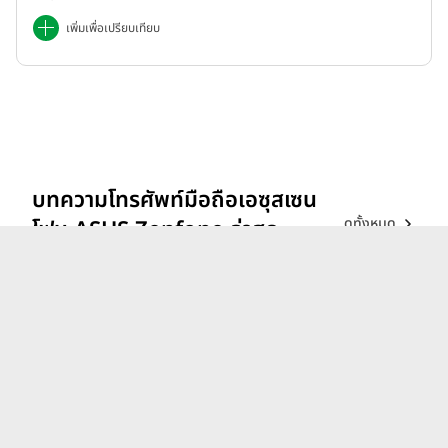
เพิ่มเพื่อเปรียบเทียบ
บทความโทรศัพท์มือถือเอซุสเซน
ดูทั้งหมด
โฟน ASUS Zenfone ล่าสุด
รีวิว vivo V70 ที่สุดเรื่อง
Portrait แสงแบบไหน ก็เส
กช็อตให้สวยได้!
26 ก.พ. 69
iQOO 15 ขุมพลังตัวท็อป