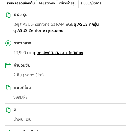
รายละเอียดเบื้องต้น
จอแสดงผล
กล้องถ่ายรูป
ระบบปฏิบัติการ
ยี่ห้อ-รุ่น
เอซุส ASUS-Zenfone 5z RAM 8GB
ดู ASUS ทุกรุ่น
ดู ASUS Zenfone ทุกรุ่นย่อย
ราคากลาง
19,990 บาท
ดูโทรศัพท์มือถือราคาใกล้เคียง
จำนวนซิม
2 ซิม (Nano Sim)
แบบดีไซน์
จอสัมผัส
สี
น้ำเงิน, เงิน