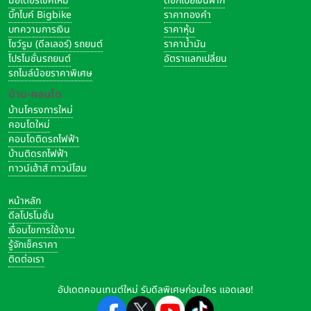
มอเตอร์ไซค์ใหม่
ดอกเบี้ยเงินฝาก
บิ๊กไบค์ Bigbike
ราคาทองคำ
บทความการเงิน
ราคาหุ้น
โชว์รูม (ดีลเลอร์) รถยนต์
ราคาน้ำมัน
โปรโมชั่นรถยนต์
อัตราแลกเปลี่ยน
รถไมล์น้อยราคาพิเศษ
บ้าน-คอนโด
บ้านโครงการใหม่
คอนโดใหม่
คอนโดติดรถไฟฟ้า
บ้านติดรถไฟฟ้า
ทาวน์เฮ้าส์ ทาวน์โฮม
หน้าหลัก
ดีลโปรโมชั่น
เงื่อนไขการใช้งาน
รู้จักเช็คราคา
ติดต่อเรา
อัปเดตคอนเทนต์ใหม่ รับดีลพิเศษก่อนใคร แอดเลย!