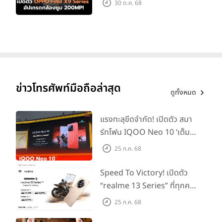
30 ต.ค. 68
ข่าวโทรศัพท์มือถือล่าสุด
ดูทั้งหมด
แรงทะลุขีดจำกัด! เปิดตัว สมา
ร์ทโฟน IQOO Neo 10 ‘เต็ม
ดีไซน์
แม็กซ์ในทุกแมตช์’ ในราคาเริ่ม
25 ก.ค. 68
ต้นเพียง 15,900 บาท
Samsung Galaxy S21 Ultra
มาพร้อมดีไซน์แบบใหม่เรียก
Speed To Victory! เปิดตัว
ว่า Contour Cut ออกแบบขอบโลหะหุ้มรอบชุดกล้อง ตัดกับกระจกผิว
“realme 13 Series” ที่ทุกคน
ด้าน ดูสวยงาม แต่โดยส่วนตัวผมชอบแนวทางของ
Samsung Galaxy
รอคอย อัพเกรดชิปเซ็ตตัวแรง
Note 20 Ultra
มากกว่านะครับ มันดูมีความเป็น Unisex มากกว่า
25 ก.ค. 68
ขึ้นแท่น Gaming
แวววาว ตัดกับโลหะ และฝาหลังผิวด้านๆ แต่อันนี้ก็แล้วแต่ความชอบเลย