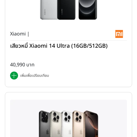
รองรับ S Pen เป็นอุปกรณ์เสริม
และอื่นๆอีกมากมายที่ผมสัมผัสได้ในระหว่างทดลองเครื่อง เมื่อวันที่ 15
ม.ค. 64 ที่ผ่านมา ผมรู้สึกประทับใจ
Samsung Galaxy S21 Ultra
มากๆเลยครับ สำหรับใครที่ใช้งาน Samsung Galaxy S20 Ultra อยู่ผม
Xiaomi |
ว่าน่าเปลี่ยนมากๆเลยนะครับ เพราะรุ่นนี้เป็นรุ่นที่พัฒนาขึ้นอย่างสมบูรณ์
เสียวหมี่ Xiaomi 14 Ultra (16GB/512GB)
แบบเลย เป็นการอัพเกรดมาจาก Samsung Galaxy Note 20 Ultra
ขึ้นมาอีกขั้น แถมยังได้จุดแข็งอย่างการรองรับปากกา S Pen มาอีกด้วย
ถือว่าครบเครื่องมากๆเลยครับ
40,990 บาท
เพิ่มเพื่อเปรียบเทียบ