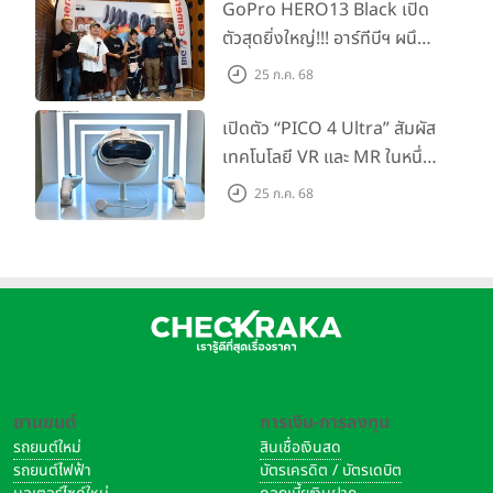
Dominator แห่งปี! ในราคา
นะครับ
GoPro HERO13 Black เปิด
เริ่มต้นเพียง 8,999 บาท
ตัวสุดยิ่งใหญ่!!! อาร์ทีบีฯ ผนึก
Samsung Galaxy S21
มีให้เลือก 4 สี ได้แก่ Phantom Violet,
กำลัง Big Camera และ
25 ก.ค. 68
Phantom Gray, Phantom White และ Phantom Pink
GoPro จัดกิจกรรมสุด
Samsung Galaxy S21+
มีให้เลือก 5 สี ได้แก่ Phantom Black,
สร้างสรรค์ ‘GoPro...Go Pro
เปิดตัว “PICO 4 Ultra” สัมผัส
Phantom Silver, Phantom Violet, Phantom Gold และ
Creators’
เทคโนโลยี VR และ MR ในหนึ่ง
Phantom Red
เดียว ยกระดับการทำงานและ
25 ก.ค. 68
Samsung Galaxy S21 Ultra
มีให้เลือก 5 สี ได้แก่ Phantom
ความบันเทิง ตอบโจทย์โลก
Black, Phantom Silver, Phantom Titanium, Phantom
เสมือนจริงที่คมชัดยิ่งกว่าเคย
Navy และ Phantom Brown
Samsung Galaxy Buds Pro
มีให้เลือก 3 สีได้แก่ Black, Silver
และ Violet
Samsung Galaxy SmartTag
มีให้เลือก 2 สีได้แก่ Black และ
Oatmeal
ยานยนต์
การเงิน-การลงทุน
รถยนต์ใหม่
สินเชื่อเงินสด
รถยนต์ไฟฟ้า
บัตรเครดิต / บัตรเดบิต