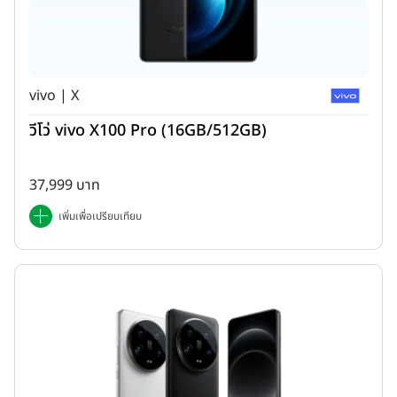
จอแสดงผลแบบ Dynamic AMOLED 2X Infinity-O Refresh
Rate 120Hz ความสว่างหน้าจอสูงสุด 1,500 nits
ฟีเจอร์ใหม่ Vlogger View ที่มาพร้อม Director's View สามารถ
vivo | X
แสดงมุมมองได้หลากหลายเลนส์ก่อนถ่ายจริง และสามารถปรับ
เปลี่ยนระหว่างถ่ายได้แบบ Real Time
วีโว่ vivo X100 Pro (16GB/512GB)
ฟีเจอร์ Zoom Lock ช่วยแก้ปัญหาเวลาใช้งาน Digital Zoom แล้ว
มือสั่น สมารถ Zoom เต็มที่ 100x ได้นิ่งกว่าที่เคย (ฟีเจอร์จะใช้งาน
37,999 บาท
โดยอัตโนมัติเมื่อ Zoom มากกว่า 30x ขึ้นไป)
เพิ่มเพื่อเปรียบเทียบ
Portrait Mode ที่ชาญฉลาดมากยิ้งขึ้น
คุณภาพ File รูปถ่ายดีขึ้น มีความคมชัดแม้จะใช้ Optical Zoom
10x
สามารถถ่ายภาพระยะใกล้มากๆ ได้อย่างคมชัด ด้วยเทคนิค Super
PD Plus
Single Take ที่สามารถเลือกรูปแบบการถ่ายภาพได้เอง ก่อนการ
ถ่าย