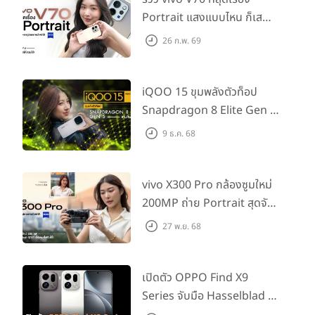
ROM 128GB/256GB/512GB ไม่รองรับหน่วยความจำภายนอก
Portrait แสงแบบไหน ก็เส
ลำโพงคู่ จูนเสียงโดย AKG
กช็อตให้สวยได้!
26 ก.พ. 69
Wi-Fi 802.11 a/b/g/n/ac/6e
Bluetooth 5.2
iQOO 15 ขุมพลังตัวท็อป
GPS, A-GPS, GLONASS, BDS, GALILEO
Snapdragon 8 Elite Gen 5
NFC
เล่นลื่นทุกเกม!
9 ธ.ค. 68
USB Type-C 3.2
เซนเซอร์ Fingerprint (under display, ultrasonic),
vivo X300 Pro กล้องซูมใหม่
accelerometer, gyro, proximity, compass, barometer
200MP ถ่าย Portrait สุดจัด
แบตเตอรี่ความจุ 5,000 mAh, รองรับชาร์จเร็ว 25W, Fast
ต่อเลนส์เสริมได้!
27 พ.ย. 68
Qi/PMA wireless charging 15W, Reverse wireless
charging 4.5W
เปิดตัว OPPO Find X9
Series จับมือ Hasselblad อัป
เกรดกล้องซูม 200MP!