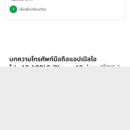
เพิ่มเพื่อเปรียบเทียบ
บทความโทรศัพท์มือถือแอปเปิลไอ
ดูทั้งหมด
โฟน 13 APPLE iPhone 13 ล่าสุด
รีวิว vivo V70 ที่สุดเรื่อง
Portrait แสงแบบไหน ก็เส
กช็อตให้สวยได้!
26 ก.พ. 69
iQOO 15 ขุมพลังตัวท็อป