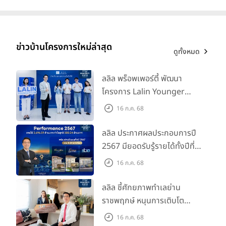
ข่าวบ้านโครงการใหม่ล่าสุด
ดูทั้งหมด
ลลิล พร็อพเพอร์ตี้ พัฒนา
โครงการ Lalin Younger
Club ส่งเสริมผู้นำรุ่นใหม่
16 ก.ค. 68
พัฒนาองค์กรสู่อนาคต
ลลิล ประกาศผลประกอบการปี
2567 มียอดรับรู้รายได้ทั้งปีที่
3,696.59 ล้านบาท กำไรสุทธิ
16 ก.ค. 68
588.04 ล้านบาท พร้อมจ่าย
ปันผลทั้งปี 2567 รวม 0.34
ลลิล ชี้ศักยภาพทำเลย่าน
บาท/หุ้น
ราชพฤกษ์ หนุนการเติบโต
ตลาดที่อยู่อาศัย พร้อมเปิดตัว
16 ก.ค. 68