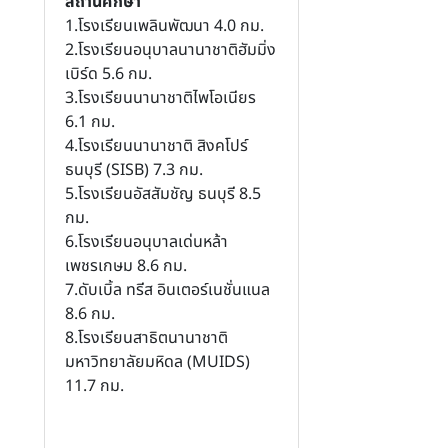
สถานศึกษา
1.โรงเรียนเพลินพัฒนา 4.0 กม.
2.โรงเรียนอนุบาลนานาชาติฮัมมิ่ง
เบิร์ด 5.6 กม.
3.โรงเรียนนานาชาติไพโอเนียร
6.1 กม.
4.โรงเรียนนานาชาติ สิงคโปร์
ธนบุรี (SISB) 7.3 กม.
5.โรงเรียนอัสสัมชัญ ธนบุรี 8.5
กม.
6.โรงเรียนอนุบาลเด่นหล้า
เพชรเกษม 8.6 กม.
7.ดับเบิ้ล ทรีส อินเตอร์เนชั่นแนล
8.6 กม.
8.โรงเรียนสาธิตนานาชาติ
มหาวิทยาลัยมหิดล (MUIDS)
11.7 กม.