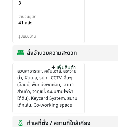
3
จำนวนยูนิต
41 หลัง
รูปแบบบ้าน
สิ่งอำนวยความสะดวก
เพิ่มสินค้า
เพิ่มสินค้า
สวนสาธารณะ, คลับเฮาส์, สระว่าย
น้ำ, ฟิตเนส, รปภ., CCTV, อื่นๆ
(ล็อบบี้, พื้นที่นั่งพักผ่อน, เลานจ์
ส่วนตัว, จากุชชี่, ระบบสายไฟฟ้า
ใต้ดิน), Keycard System, สนาม
เด็กเล่น, Co-working space
ทำเลที่ตั้ง / สถานที่ใกล้เคียง