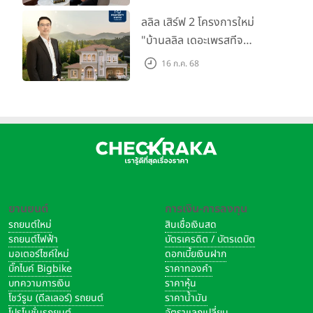
โครงการใหม่ "ไลโอ
ราชพฤกษ์-345" มูลค่า 600
ลลิล เสิร์ฟ 2 โครงการใหม่
ลบ.
"บ้านลลิล เดอะเพรสทีจ
ราชบุรี" และ "ไลโอ ราชบุรี"
16 ก.ค. 68
บ้าน และทาวน์โฮมสไตล์ฝรั่งเศส
ใจกลางเมืองราชบุรี
ยานยนต์
การเงิน-การลงทุน
รถยนต์ใหม่
สินเชื่อเงินสด
รถยนต์ไฟฟ้า
บัตรเครดิต / บัตรเดบิต
มอเตอร์ไซค์ใหม่
ดอกเบี้ยเงินฝาก
บิ๊กไบค์ Bigbike
ราคาทองคำ
บทความการเงิน
ราคาหุ้น
โชว์รูม (ดีลเลอร์) รถยนต์
ราคาน้ำมัน
โปรโมชั่นรถยนต์
อัตราแลกเปลี่ยน