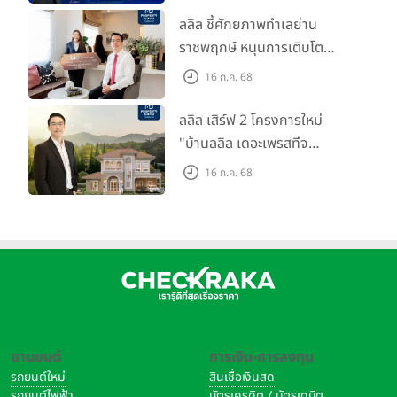
ปันผลทั้งปี 2567 รวม 0.34
ลลิล ชี้ศักยภาพทำเลย่าน
บาท/หุ้น
ราชพฤกษ์ หนุนการเติบโต
ตลาดที่อยู่อาศัย พร้อมเปิดตัว
16 ก.ค. 68
โครงการใหม่ "ไลโอ
ราชพฤกษ์-345" มูลค่า 600
ลลิล เสิร์ฟ 2 โครงการใหม่
ลบ.
"บ้านลลิล เดอะเพรสทีจ
ราชบุรี" และ "ไลโอ ราชบุรี"
16 ก.ค. 68
บ้าน และทาวน์โฮมสไตล์ฝรั่งเศส
ใจกลางเมืองราชบุรี
ยานยนต์
การเงิน-การลงทุน
รถยนต์ใหม่
สินเชื่อเงินสด
รถยนต์ไฟฟ้า
บัตรเครดิต / บัตรเดบิต