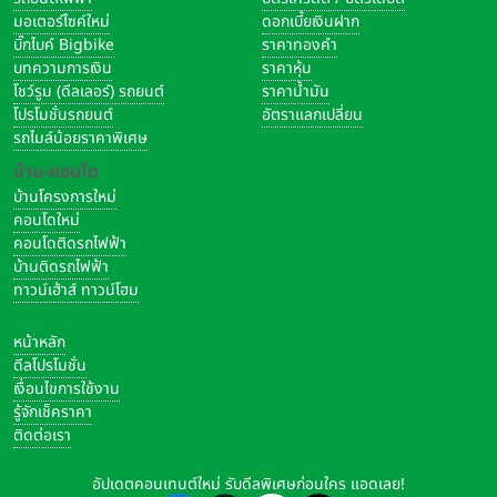
มอเตอร์ไซค์ใหม่
ดอกเบี้ยเงินฝาก
บิ๊กไบค์ Bigbike
ราคาทองคำ
บทความการเงิน
ราคาหุ้น
โชว์รูม (ดีลเลอร์) รถยนต์
ราคาน้ำมัน
โปรโมชั่นรถยนต์
อัตราแลกเปลี่ยน
รถไมล์น้อยราคาพิเศษ
บ้าน-คอนโด
บ้านโครงการใหม่
คอนโดใหม่
คอนโดติดรถไฟฟ้า
บ้านติดรถไฟฟ้า
ทาวน์เฮ้าส์ ทาวน์โฮม
หน้าหลัก
ดีลโปรโมชั่น
เงื่อนไขการใช้งาน
รู้จักเช็คราคา
ติดต่อเรา
อัปเดตคอนเทนต์ใหม่ รับดีลพิเศษก่อนใคร แอดเลย!