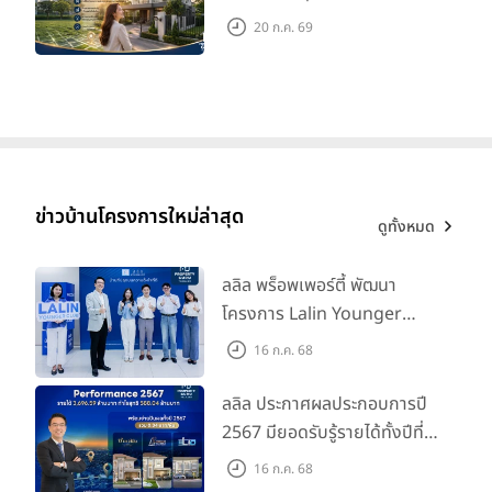
มูลค่าในอนาคต
20 ก.ค. 69
ข่าวบ้านโครงการใหม่ล่าสุด
ดูทั้งหมด
ลลิล พร็อพเพอร์ตี้ พัฒนา
โครงการ Lalin Younger
Club ส่งเสริมผู้นำรุ่นใหม่
16 ก.ค. 68
พัฒนาองค์กรสู่อนาคต
ลลิล ประกาศผลประกอบการปี
2567 มียอดรับรู้รายได้ทั้งปีที่
3,696.59 ล้านบาท กำไรสุทธิ
16 ก.ค. 68
588.04 ล้านบาท พร้อมจ่าย