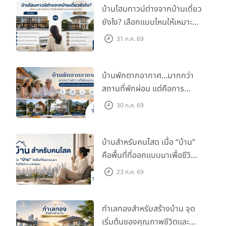
บ้านโฮมทาวน์ต่างจากบ้านเดี่ยว
ยังไง? เลือกแบบไหนให้เหมาะ
กับไลฟ์สไตล์และอนาคตของ
31 ก.ค. 69
คุณ
บ้านพักตากอากาศ...มากกว่า
สถานที่พักผ่อน แต่คือการ
ลงทุนเพื่อคุณภาพชีวิต
30 ก.ค. 69
บ้านสำหรับคนโสด เมื่อ “บ้าน”
คือพื้นที่ที่ออกแบบมาเพื่อชีวิต
ในแบบของคุณ
23 ก.ค. 69
ทำเลทองสำหรับสร้างบ้าน จุด
เริ่มต้นของคุณภาพชีวิตและ