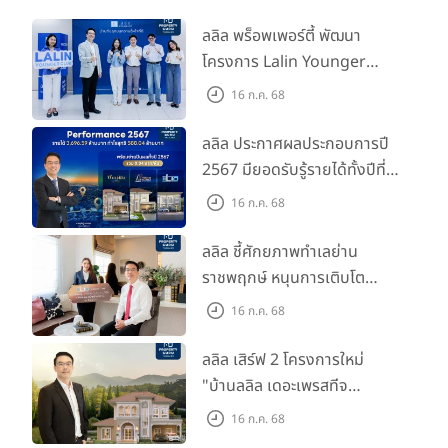
ลลิล พร็อพเพอร์ตี้ พัฒนา
โครงการ Lalin Younger
Club ส่งเสริมผู้นำรุ่นใหม่
16 ก.ค. 68
พัฒนาองค์กรสู่อนาคต
ลลิล ประกาศผลประกอบการปี
2567 มียอดรับรู้รายได้ทั้งปีที่
3,696.59 ล้านบาท กำไรสุทธิ
16 ก.ค. 68
588.04 ล้านบาท พร้อมจ่าย
ปันผลทั้งปี 2567 รวม 0.34
ลลิล ชี้ศักยภาพทำเลย่าน
บาท/หุ้น
ราชพฤกษ์ หนุนการเติบโต
ตลาดที่อยู่อาศัย พร้อมเปิดตัว
16 ก.ค. 68
โครงการใหม่ "ไลโอ
ราชพฤกษ์-345" มูลค่า 600
ลลิล เสิร์ฟ 2 โครงการใหม่
ลบ.
"บ้านลลิล เดอะเพรสทีจ
ราชบุรี" และ "ไลโอ ราชบุรี"
16 ก.ค. 68
บ้าน และทาวน์โฮมสไตล์ฝรั่งเศส