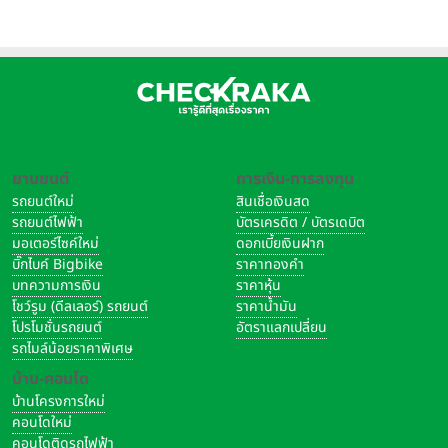
ใจกลางเมืองราชบุรี
ยานยนต์
การเงิน-การลงทุน
รถยนต์ใหม่
สินเชื่อเงินสด
รถยนต์ไฟฟ้า
บัตรเครดิต / บัตรเดบิต
มอเตอร์ไซค์ใหม่
ดอกเบี้ยเงินฝาก
บิ๊กไบค์ Bigbike
ราคาทองคำ
บทความการเงิน
ราคาหุ้น
โชว์รูม (ดีลเลอร์) รถยนต์
ราคาน้ำมัน
โปรโมชั่นรถยนต์
อัตราแลกเปลี่ยน
รถไมล์น้อยราคาพิเศษ
บ้าน-คอนโด
บ้านโครงการใหม่
คอนโดใหม่
คอนโดติดรถไฟฟ้า