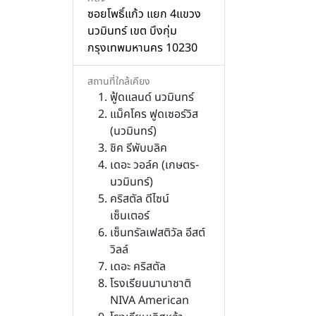
ซอยโพธิ์แก้ว แยก 4แขวง
นวมินทร์ เขต บึงกุ่ม
กรุงเทพมหานคร 10230
สถานที่ใกล้เคียง
ฟู้ดแลนด์ นวมินทร์
แม็คโคร ฟูดเซอร์วิส
(นวมินทร์)
ชิค รีพับบลิค
เดอะ วอล์ค (เกษตร-
นวมินทร์)
คริสตัล ดีไซน์
เซ็นเตอร์
เซ็นทรัลเฟสติวัล อีสต์
วิลล์
เดอะ คริสตัล
โรงเรียนนานาชาติ
NIVA American