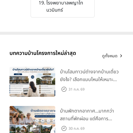
โรงพยาบาลพญาไท
นวมินทร์
บทความบ้านโครงการใหม่ล่าสุด
ดูทั้งหมด
บ้านโฮมทาวน์ต่างจากบ้านเดี่ยว
ยังไง? เลือกแบบไหนให้เหมาะ
กับไลฟ์สไตล์และอนาคตของ
31 ก.ค. 69
คุณ
บ้านพักตากอากาศ...มากกว่า
สถานที่พักผ่อน แต่คือการ
ลงทุนเพื่อคุณภาพชีวิต
30 ก.ค. 69