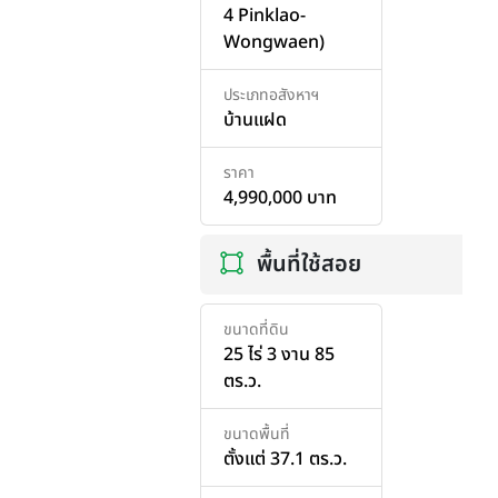
4 Pinklao-
Wongwaen)
ประเภทอสังหาฯ
บ้านแฝด
ราคา
4,990,000 บาท
พื้นที่ใช้สอย
ขนาดที่ดิน
25 ไร่ 3 งาน 85
ตร.ว.
ขนาดพื้นที่
ตั้งแต่ 37.1 ตร.ว.