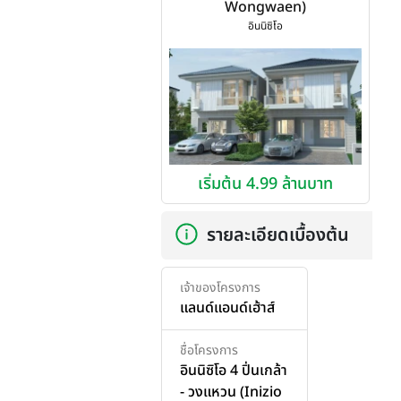
Wongwaen)
อินนิซิโอ
เริ่มต้น 4.99 ล้านบาท
รายละเอียดเบื้องต้น
เจ้าของโครงการ
แลนด์แอนด์เฮ้าส์
ชื่อโครงการ
อินนิซิโอ 4 ปิ่นเกล้า
- วงแหวน (Inizio