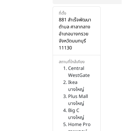
ที่ตั้ง
881 สำเร็จพัฒนา
ตำบล ศาลากลาง
อำเภอบางกรวย
จังหวัดนนทบุรี
11130
สถานที่ใกล้เคียง
Central
WestGate
Ikea
บางใหญ่
Plus Mall
บางใหญ่
Big C
บางใหญ่
Home Pro