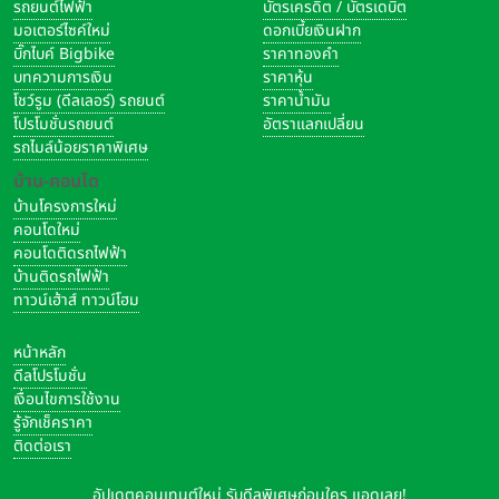
รถยนต์ไฟฟ้า
บัตรเครดิต / บัตรเดบิต
มอเตอร์ไซค์ใหม่
ดอกเบี้ยเงินฝาก
บิ๊กไบค์ Bigbike
ราคาทองคำ
บทความการเงิน
ราคาหุ้น
โชว์รูม (ดีลเลอร์) รถยนต์
ราคาน้ำมัน
โปรโมชั่นรถยนต์
อัตราแลกเปลี่ยน
รถไมล์น้อยราคาพิเศษ
บ้าน-คอนโด
บ้านโครงการใหม่
คอนโดใหม่
คอนโดติดรถไฟฟ้า
บ้านติดรถไฟฟ้า
ทาวน์เฮ้าส์ ทาวน์โฮม
หน้าหลัก
ดีลโปรโมชั่น
เงื่อนไขการใช้งาน
รู้จักเช็คราคา
ติดต่อเรา
อัปเดตคอนเทนต์ใหม่ รับดีลพิเศษก่อนใคร แอดเลย!