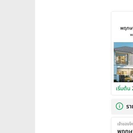
พฤกษา
700 ปี
พ
(Pru
Somp
years 
เริ่มต้น
รา
เจ้าของโ
พฤกษา