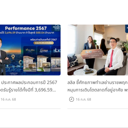
ล ประกาศผลประกอบการปี 2567
ลลิล ชี้ศักยภาพทำเลย่านราชพฤก
ดรับรู้รายได้ทั้งปีที่ 3,696.59
หนุนการเติบโตตลาดที่อยู่อาศัย พ
นบาท กำไรสุทธิ 588.04 ล้านบาท
เปิดตัวโครงการใหม่ "ไลโอ
16 ก.ค. 68
16 ก.ค. 68
อมจ่ายปันผลทั้งปี 2567 รวม 0.34
ราชพฤกษ์-345" มูลค่า 600 ลบ.
หุ้น