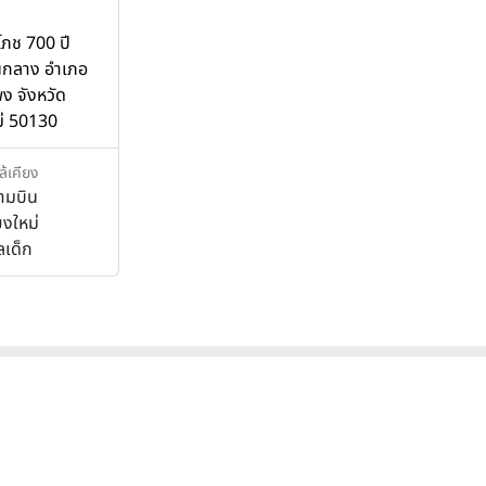
ภช 700 ปี
นกลาง อำเภอ
ง จังหวัด
ม่ 50130
ล้เคียง
ามบิน
ยงใหม่
ลเด็ก