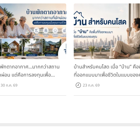
นพักตากอากาศ...มากกว่าสถาน
บ้านสำหรับคนโสด เมื่อ “บ้าน” คือพื
ักผ่อน แต่คือการลงทุนเพื่อ
ที่ออกแบบมาเพื่อชีวิตในแบบของ
ภาพชีวิต
30 ก.ค. 69
23 ก.ค. 69