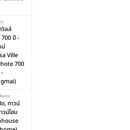
าร
วิลล์
700 ปี -
หม่
a Ville
hote 700
 -
ngmai)
ังหาฯ
ฝด
,
ทาวน์
ทาวน์โฮม
nhouse
home)