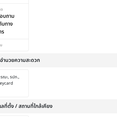
ิต
สอบถาม
กับทาง
าร
าน
่งอำนวยความสะดวก
รณะ, รปภ.,
Keycard
ลที่ตั้ง / สถานที่ใกล้เคียง