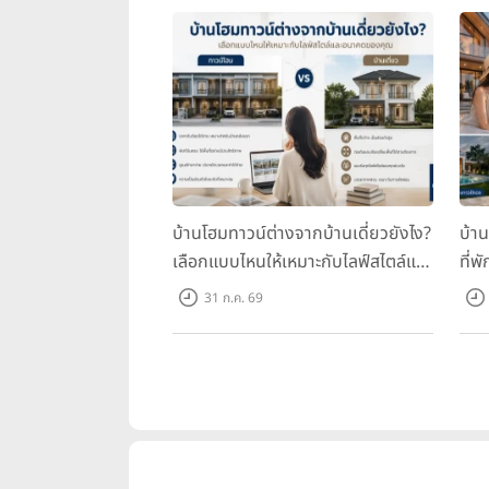
บ้านโฮมทาวน์ต่างจากบ้านเดี่ยวยังไง?
บ้า
เลือกแบบไหนให้เหมาะกับไลฟ์สไตล์และ
ที่พ
อนาคตของคุณ
คุณ
31 ก.ค. 69