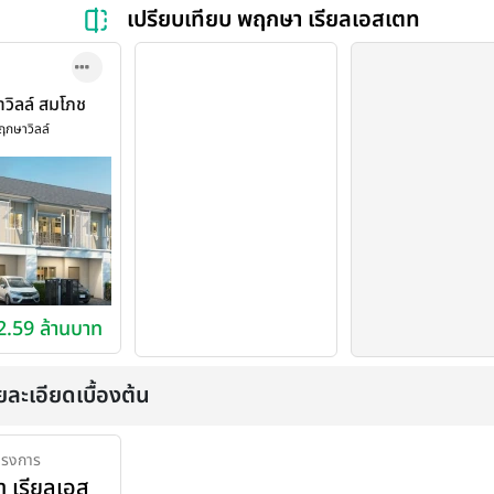
เปรียบเทียบ พฤกษา เรียลเอสเตท
วิลล์ สมโภช
 - เชียงใหม่
ฤกษาวิลล์
ksa Ville
hote 700
- Chiangmai)
 2.59 ล้านบาท
ยละเอียดเบื้องต้น
ครงการ
 เรียลเอส