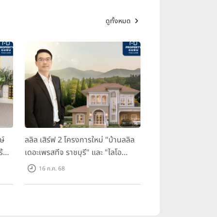
ดูทั้งหมด
ษ์
ลลิล เสิร์ฟ 2 โครงการใหม่ "บ้านลลิล
ร้อม
เดอะเพรสทีจ ราชบุรี" และ "ไลโอ
ราชบุรี" บ้าน และทาวน์โฮมสไตล์
16 ก.ค. 68
ฝรั่งเศสใจกลางเมืองราชบุรี