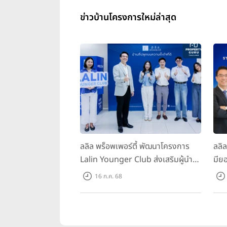
ข่าวบ้านโครงการใหม่ล่าสุด
ลลิล พร็อพเพอร์ตี้ พัฒนาโครงการ
ลลิ
Lalin Younger Club ส่งเสริมผู้นำ
มียอ
รุ่นใหม่ พัฒนาองค์กรสู่อนาคต
ล้า
16 ก.ค. 68
พร้
บาท/