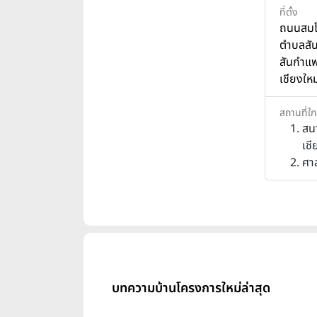
ที่ตั้ง
ถนนสมโ
ตำบลสั
สันกำแพ
เชียงให
สถานที่ใก
สน
เชี
ศา
บทความบ้านโครงการใหม่ล่าสุด