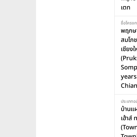
เตท
ชื่อโครงก
พฤกษา
สมโภช 
เชียงใ
(Pruks
Somp
years
Chia
ประเภทอส
บ้านแ
เฮ้าส์ 
(Tow
Town