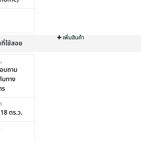
เพิ่มสินค้า
เพิ่มสินค้า
นที่ใช้สอย
น
สอบถาม
กับทาง
าร
ี่
่ 18 ตร.ว.
น