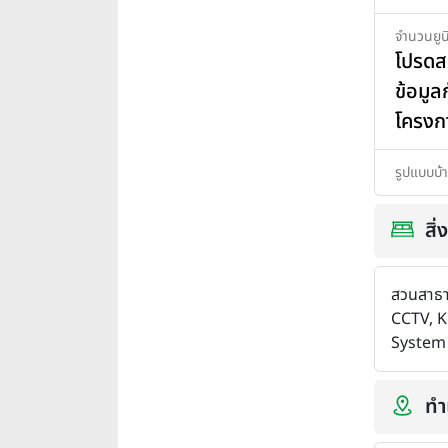
จำนวนยูน
โปรด
ข้อมูล
โครงก
รูปแบบบ้
สิ
สวนสาธา
CCTV, 
System
ทำเ