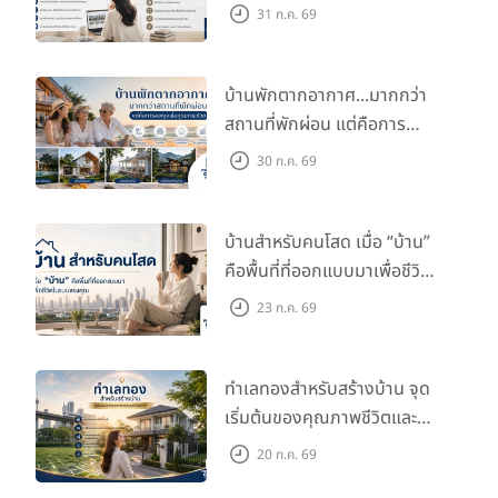
กับไลฟ์สไตล์และอนาคตของ
31 ก.ค. 69
คุณ
บ้านพักตากอากาศ...มากกว่า
สถานที่พักผ่อน แต่คือการ
ลงทุนเพื่อคุณภาพชีวิต
30 ก.ค. 69
บ้านสำหรับคนโสด เมื่อ “บ้าน”
คือพื้นที่ที่ออกแบบมาเพื่อชีวิต
ในแบบของคุณ
23 ก.ค. 69
ทำเลทองสำหรับสร้างบ้าน จุด
เริ่มต้นของคุณภาพชีวิตและ
มูลค่าในอนาคต
20 ก.ค. 69