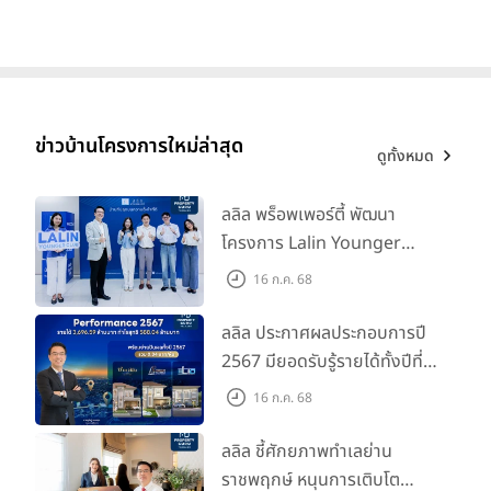
ข่าวบ้านโครงการใหม่ล่าสุด
ดูทั้งหมด
ลลิล พร็อพเพอร์ตี้ พัฒนา
โครงการ Lalin Younger
Club ส่งเสริมผู้นำรุ่นใหม่
16 ก.ค. 68
พัฒนาองค์กรสู่อนาคต
ลลิล ประกาศผลประกอบการปี
2567 มียอดรับรู้รายได้ทั้งปีที่
3,696.59 ล้านบาท กำไรสุทธิ
16 ก.ค. 68
588.04 ล้านบาท พร้อมจ่าย
ปันผลทั้งปี 2567 รวม 0.34
ลลิล ชี้ศักยภาพทำเลย่าน
บาท/หุ้น
ราชพฤกษ์ หนุนการเติบโต