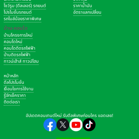
โชว์รูม (ดีลเลอร์) รถยนต์
ราคาน้ำมัน
โปรโมชั่นรถยนต์
อัตราแลกเปลี่ยน
รถไมล์น้อยราคาพิเศษ
บ้าน-คอนโด
บ้านโครงการใหม่
คอนโดใหม่
คอนโดติดรถไฟฟ้า
บ้านติดรถไฟฟ้า
ทาวน์เฮ้าส์ ทาวน์โฮม
หน้าหลัก
ดีลโปรโมชั่น
เงื่อนไขการใช้งาน
รู้จักเช็คราคา
ติดต่อเรา
อัปเดตคอนเทนต์ใหม่ รับดีลพิเศษก่อนใคร แอดเลย!