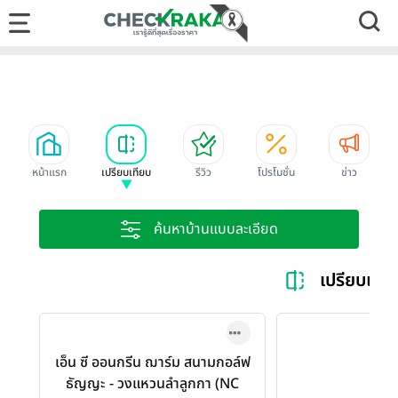
หน้าแรก
เปรียบเทียบ
รีวิว
โปรโมชั่น
ข่าว
ค้นหาบ้านแบบละเอียด
เปรียบเทียบ 
เอ็น ซี ออนกรีน ฌาร์ม สนามกอล์ฟ
ธัญญะ - วงแหวนลำลูกกา (NC