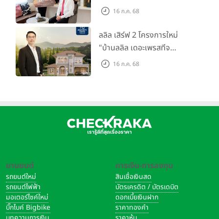
ตลาดที่อยู่อาศัย พร้อมเปิดตัว
16 ก.ค. 68
โครงการใหม่ "ไลโอ
ราชพฤกษ์-345" มูลค่า 600
ลลิล เสิร์ฟ 2 โครงการใหม่
ลบ.
"บ้านลลิล เดอะเพรสทีจ
ราชบุรี" และ "ไลโอ ราชบุรี"
16 ก.ค. 68
บ้าน และทาวน์โฮมสไตล์ฝรั่งเศส
ใจกลางเมืองราชบุรี
ยานยนต์
การเงิน-การลงทุน
รถยนต์ใหม่
สินเชื่อเงินสด
รถยนต์ไฟฟ้า
บัตรเครดิต / บัตรเดบิต
มอเตอร์ไซค์ใหม่
ดอกเบี้ยเงินฝาก
บิ๊กไบค์ Bigbike
ราคาทองคำ
บทความการเงิน
ราคาหุ้น