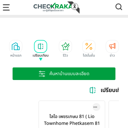
หน้าแรก
เปรียบเทียบ
รีวิว
โปรโมชั่น
ข่าว
ค้นหาบ้านแบบละเอียด
เปรียบเทียบ
ไลโอ เพชรเกษม 81 ( Lio
Townhome Phetkasem 81