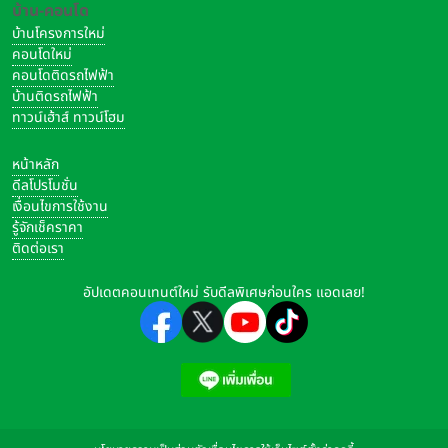
บ้าน-คอนโด
บ้านโครงการใหม่
คอนโดใหม่
คอนโดติดรถไฟฟ้า
บ้านติดรถไฟฟ้า
ทาวน์เฮ้าส์ ทาวน์โฮม
หน้าหลัก
ดีลโปรโมชั่น
เงื่อนไขการใช้งาน
รู้จักเช็คราคา
ติดต่อเรา
อัปเดตคอนเทนต์ใหม่ รับดีลพิเศษก่อนใคร แอดเลย!