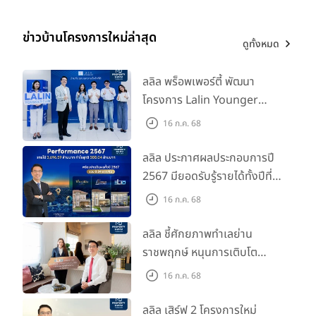
ข่าวบ้านโครงการใหม่ล่าสุด
ดูทั้งหมด
ลลิล พร็อพเพอร์ตี้ พัฒนา
โครงการ Lalin Younger
Club ส่งเสริมผู้นำรุ่นใหม่
16 ก.ค. 68
พัฒนาองค์กรสู่อนาคต
ลลิล ประกาศผลประกอบการปี
2567 มียอดรับรู้รายได้ทั้งปีที่
3,696.59 ล้านบาท กำไรสุทธิ
16 ก.ค. 68
588.04 ล้านบาท พร้อมจ่าย
ปันผลทั้งปี 2567 รวม 0.34
ลลิล ชี้ศักยภาพทำเลย่าน
บาท/หุ้น
ราชพฤกษ์ หนุนการเติบโต
ตลาดที่อยู่อาศัย พร้อมเปิดตัว
16 ก.ค. 68
โครงการใหม่ "ไลโอ
ราชพฤกษ์-345" มูลค่า 600
ลลิล เสิร์ฟ 2 โครงการใหม่