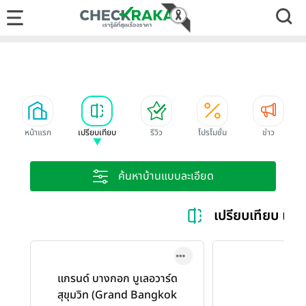
หน้าแรก
เปรียบเทียบ
รีวิว
โปรโมชั่น
ข่าว
ค้นหาบ้านแบบละเอียด
เปรียบเทียบ เอส
แกรนด์ บางกอก บูเลอวาร์ด
สุขุมวิท (Grand Bangkok