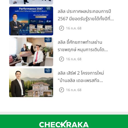
พัฒนาองค์กรสู่อนาคต
ลลิล ประกาศผลประกอบการปี
2567 มียอดรับรู้รายได้ทั้งปีที่
3,696.59 ล้านบาท กำไรสุทธิ
16 ก.ค. 68
588.04 ล้านบาท พร้อมจ่าย
ปันผลทั้งปี 2567 รวม 0.34
ลลิล ชี้ศักยภาพทำเลย่าน
บาท/หุ้น
ราชพฤกษ์ หนุนการเติบโต
ตลาดที่อยู่อาศัย พร้อมเปิดตัว
16 ก.ค. 68
โครงการใหม่ "ไลโอ
ราชพฤกษ์-345" มูลค่า 600
ลลิล เสิร์ฟ 2 โครงการใหม่
ลบ.
"บ้านลลิล เดอะเพรสทีจ
ราชบุรี" และ "ไลโอ ราชบุรี"
16 ก.ค. 68
บ้าน และทาวน์โฮมสไตล์ฝรั่งเศส
ใจกลางเมืองราชบุรี