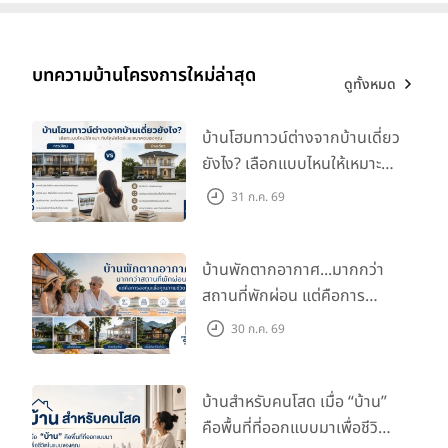
บทความบ้านโครงการใหม่ล่าสุด
ดูทั้งหมด
บ้านโฮมทาวน์ต่างจากบ้านเดี่ยว
ยังไง? เลือกแบบไหนให้เหมาะ
กับไลฟ์สไตล์และอนาคตของ
31 ก.ค. 69
คุณ
บ้านพักตากอากาศ...มากกว่า
สถานที่พักผ่อน แต่คือการ
ลงทุนเพื่อคุณภาพชีวิต
30 ก.ค. 69
บ้านสำหรับคนโสด เมื่อ “บ้าน”
คือพื้นที่ที่ออกแบบมาเพื่อชีวิต