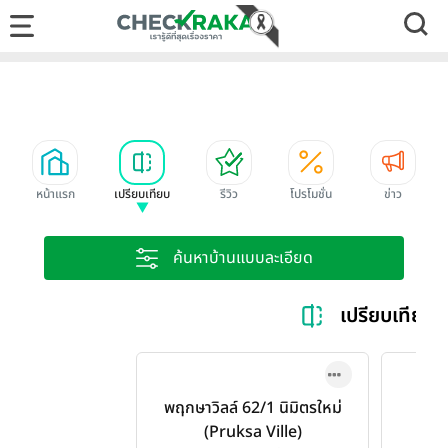
หน้าแรก
เปรียบเทียบ
รีวิว
โปรโมชั่น
ข่าว
ค้นหาบ้านแบบละเอียด
เปรียบเทียบ
พฤกษาวิลล์ 62/1 นิมิตรใหม่
(Pruksa Ville)