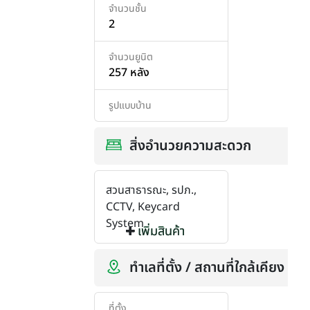
จำนวนชั้น
2
จำนวนยูนิต
257 หลัง
รูปแบบบ้าน
สิ่งอำนวยความสะดวก
สวนสาธารณะ, รปภ.,
CCTV, Keycard
System
เพิ่มสินค้า
เพิ่มสินค้า
ทำเลที่ตั้ง / สถานที่ใกล้เคียง
ที่ตั้ง