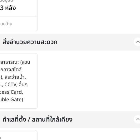
วนยูนิต
3 หลัง
แบบบ้าน
สิ่งอำนวยความสะดวก
สาธารณะ (สวน
นกลางสไตล์
, สระว่ายน้ำ,
., CCTV, อื่นๆ
cess Card,
ble Gate)
ทำเลที่ตั้ง / สถานที่ใกล้เคียง
้ง