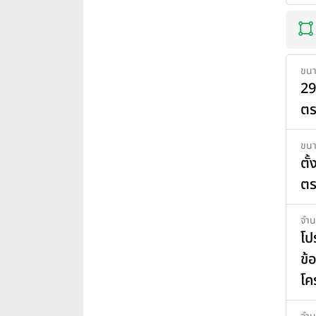
ขนา
29
ตร
ขนาด
ตั
ตร
จำน
โป
ข้
โค