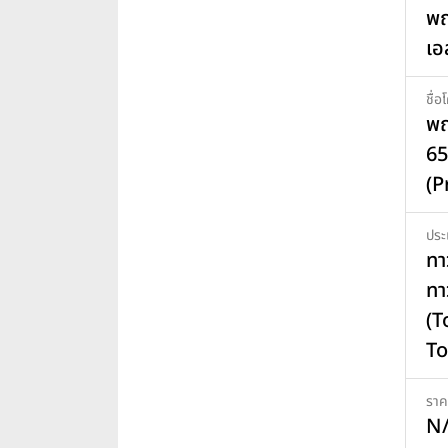
พฤ
เอ
ชื่
พฤ
65
(P
ประ
ทาว
ทา
(
T
ราค
N