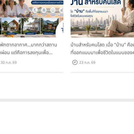
นพักตากอากาศ...มากกว่าสถาน
บ้านสำหรับคนโสด เมื่อ “บ้าน” คือพื
ักผ่อน แต่คือการลงทุนเพื่อ
ที่ออกแบบมาเพื่อชีวิตในแบบของ
ภาพชีวิต
30 ก.ค. 69
23 ก.ค. 69