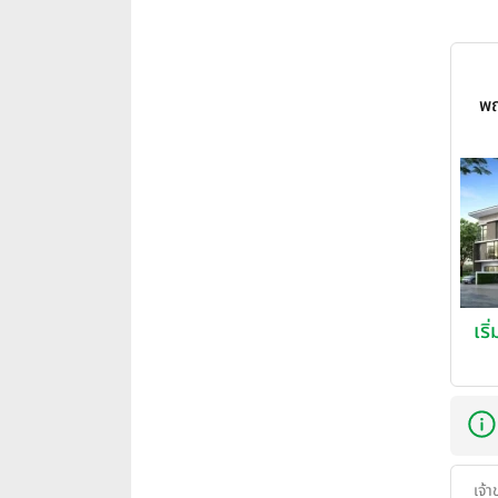
พฤ
ศร
เริ
เจ้