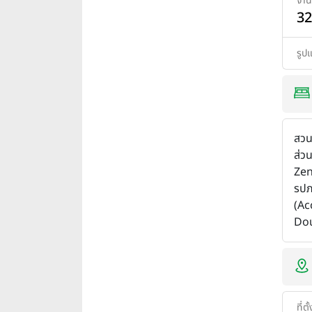
จำน
32
รูป
สวน
ส่ว
Zen)
รปภ
(Ac
Dou
ที่ตั