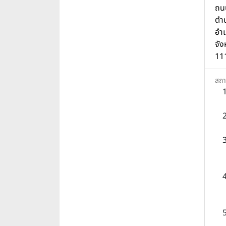
ถน
ตำบ
อำ
จัง
11
สถา