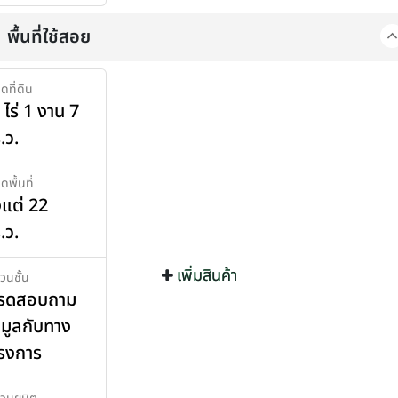
พื้นที่ใช้สอย
ดที่ดิน
 ไร่ 1 งาน 7
.ว.
พื้นที่
้งแต่ 22
.ว.
เพิ่มสินค้า
เพิ่มสินค้า
วนชั้น
รดสอบถาม
อมูลกับทาง
รงการ