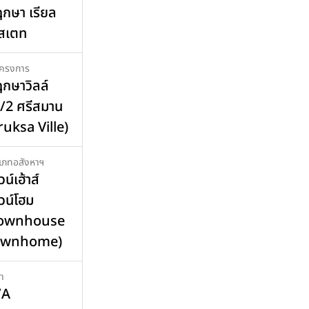
กษา เรียล
สเตท
อโครงการ
กษาวิลล์
/2 ศรีสมาน
ruksa Ville)
เภทอสังหาฯ
น์เฮ้าส์
วน์โฮม
Townhouse
ownhome)
า
/A