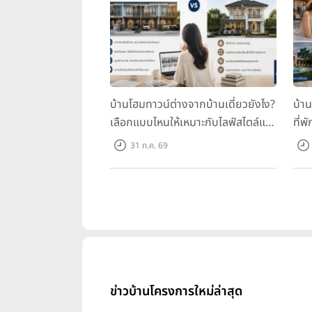
บ้านโฮมทาวน์ต่างจากบ้านเดี่ยวยังไง?
บ้า
เลือกแบบไหนให้เหมาะกับไลฟ์สไตล์และ
ที่พ
อนาคตของคุณ
คุณ
31 ก.ค. 69
ข่าวบ้านโครงการใหม่ล่าสุด