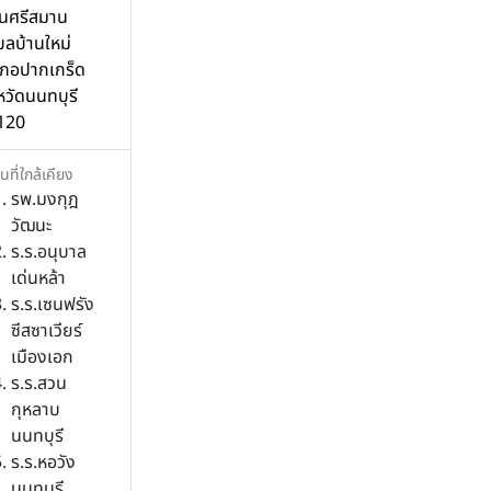
นศรีสมาน
ลบ้านใหม่
เภอปากเกร็ด
หวัดนนทบุรี
120
นที่ใกล้เคียง
รพ.มงกุฎ
วัฒนะ
ร.ร.อนุบาล
เด่นหล้า
ร.ร.เซนฟรัง
ซีสซาเวียร์
เมืองเอก
ร.ร.สวน
กุหลาบ
นนทบุรี
ร.ร.หอวัง
นนทบุรี