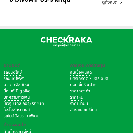
ดูทั้งหมด
ยานยนต์
การเงิน-การลงทุน
รถยนต์ใหม่
สินเชื่อเงินสด
รถยนต์ไฟฟ้า
บัตรเครดิต / บัตรเดบิต
มอเตอร์ไซค์ใหม่
ดอกเบี้ยเงินฝาก
บิ๊กไบค์ Bigbike
ราคาทองคำ
บทความการเงิน
ราคาหุ้น
โชว์รูม (ดีลเลอร์) รถยนต์
ราคาน้ำมัน
โปรโมชั่นรถยนต์
อัตราแลกเปลี่ยน
รถไมล์น้อยราคาพิเศษ
บ้าน-คอนโด
บ้านโครงการใหม่