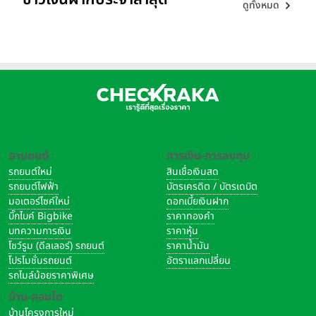
ดูทั้งหมด
ยานยนต์
การเงิน-การลงทุน
รถยนต์ใหม่
สินเชื่อเงินสด
รถยนต์ไฟฟ้า
บัตรเครดิต / บัตรเดบิต
มอเตอร์ไซค์ใหม่
ดอกเบี้ยเงินฝาก
บิ๊กไบค์ Bigbike
ราคาทองคำ
บทความการเงิน
ราคาหุ้น
โชว์รูม (ดีลเลอร์) รถยนต์
ราคาน้ำมัน
โปรโมชั่นรถยนต์
อัตราแลกเปลี่ยน
รถไมล์น้อยราคาพิเศษ
บ้าน-คอนโด
บ้านโครงการใหม่