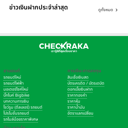
ข่าวเงินฝากประจำล่าสุด
ดูทั้งหมด
ยานยนต์
การเงิน-การลงทุน
รถยนต์ใหม่
สินเชื่อเงินสด
รถยนต์ไฟฟ้า
บัตรเครดิต / บัตรเดบิต
มอเตอร์ไซค์ใหม่
ดอกเบี้ยเงินฝาก
บิ๊กไบค์ Bigbike
ราคาทองคำ
บทความการเงิน
ราคาหุ้น
โชว์รูม (ดีลเลอร์) รถยนต์
ราคาน้ำมัน
โปรโมชั่นรถยนต์
อัตราแลกเปลี่ยน
รถไมล์น้อยราคาพิเศษ
บ้าน-คอนโด