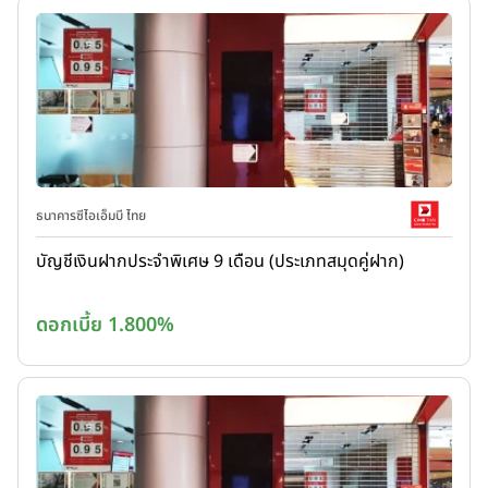
ธนาคารซีไอเอ็มบี ไทย
บัญชีเงินฝากประจำพิเศษ 9 เดือน (ประเภทสมุดคู่ฝาก)
ดอกเบี้ย 1.800%