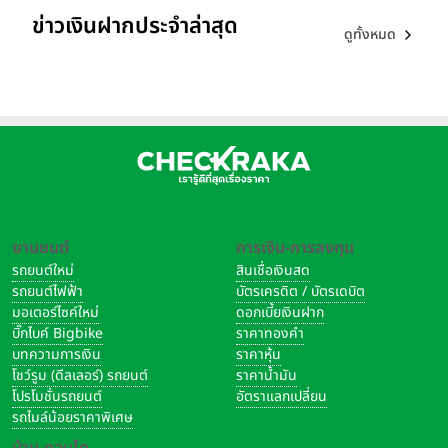
ข่าวเงินฝากประจำล่าสุด
ดูทั้งหมด
ยานยนต์
การเงิน-การลงทุน
รถยนต์ใหม่
สินเชื่อเงินสด
รถยนต์ไฟฟ้า
บัตรเครดิต / บัตรเดบิต
มอเตอร์ไซค์ใหม่
ดอกเบี้ยเงินฝาก
บิ๊กไบค์ Bigbike
ราคาทองคำ
บทความการเงิน
ราคาหุ้น
โชว์รูม (ดีลเลอร์) รถยนต์
ราคาน้ำมัน
โปรโมชั่นรถยนต์
อัตราแลกเปลี่ยน
รถไมล์น้อยราคาพิเศษ
บ้าน-คอนโด