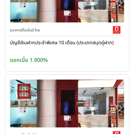
ธนาคารซีไอเอ็มบี ไทย
บัญชีเงินฝากประจำพิเศษ 10 เดือน (ประเภทสมุดคู่ฝาก)
ดอกเบี้ย 1.900%