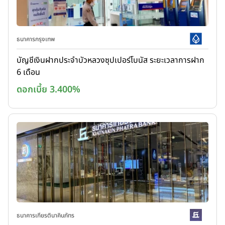
ธนาคารกรุงเทพ
บัญชีเงินฝากประจำบัวหลวงซุปเปอร์โบนัส ระยะเวลาการฝาก
6 เดือน
ดอกเบี้ย 3.400%
ธนาคารเกียรตินาคินภัทร