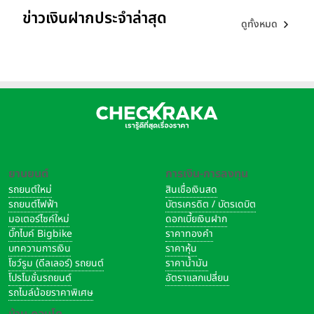
ข่าวเงินฝากประจำล่าสุด
ดูทั้งหมด
ยานยนต์
การเงิน-การลงทุน
รถยนต์ใหม่
สินเชื่อเงินสด
รถยนต์ไฟฟ้า
บัตรเครดิต / บัตรเดบิต
มอเตอร์ไซค์ใหม่
ดอกเบี้ยเงินฝาก
บิ๊กไบค์ Bigbike
ราคาทองคำ
บทความการเงิน
ราคาหุ้น
โชว์รูม (ดีลเลอร์) รถยนต์
ราคาน้ำมัน
โปรโมชั่นรถยนต์
อัตราแลกเปลี่ยน
รถไมล์น้อยราคาพิเศษ
บ้าน-คอนโด