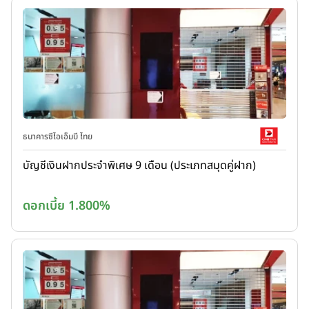
ธนาคารซีไอเอ็มบี ไทย
บัญชีเงินฝากประจำพิเศษ 9 เดือน (ประเภทสมุดคู่ฝาก)
ดอกเบี้ย 1.800%