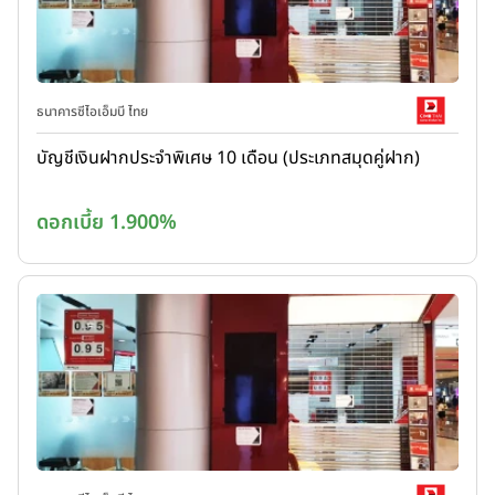
ธนาคารซีไอเอ็มบี ไทย
บัญชีเงินฝากประจำพิเศษ 10 เดือน (ประเภทสมุดคู่ฝาก)
ดอกเบี้ย 1.900%