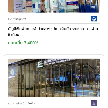
ธนาคารกรุงเทพ
บัญชีเงินฝากประจำบัวหลวงซุปเปอร์โบนัส ระยะเวลาการฝาก
6 เดือน
ดอกเบี้ย 3.400%
ธนาคารเกียรตินาคินภัทร