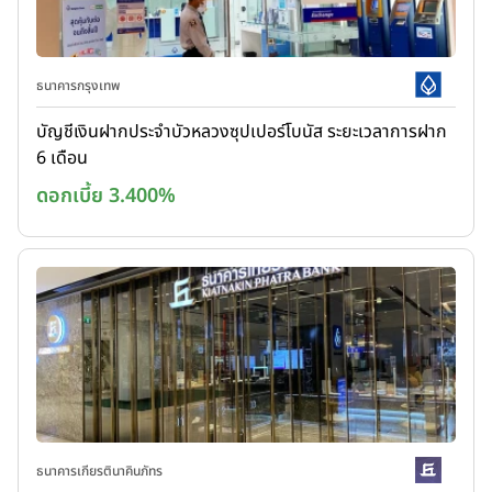
ธนาคารกรุงเทพ
บัญชีเงินฝากประจำบัวหลวงซุปเปอร์โบนัส ระยะเวลาการฝาก
6 เดือน
ดอกเบี้ย 3.400%
ธนาคารเกียรตินาคินภัทร