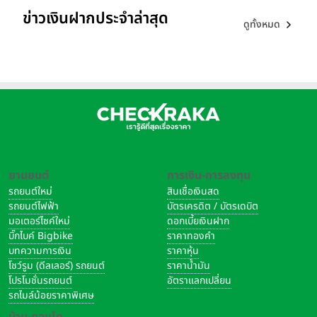
ข่าวเงินฝากประจำล่าสุด
ดูทั้งหมด
ยานยนต์
การเงิน-การลงทุน
รถยนต์ใหม่
สินเชื่อเงินสด
รถยนต์ไฟฟ้า
บัตรเครดิต / บัตรเดบิต
มอเตอร์ไซค์ใหม่
ดอกเบี้ยเงินฝาก
บิ๊กไบค์ Bigbike
ราคาทองคำ
บทความการเงิน
ราคาหุ้น
โชว์รูม (ดีลเลอร์) รถยนต์
ราคาน้ำมัน
โปรโมชั่นรถยนต์
อัตราแลกเปลี่ยน
รถไมล์น้อยราคาพิเศษ
บ้าน-คอนโด