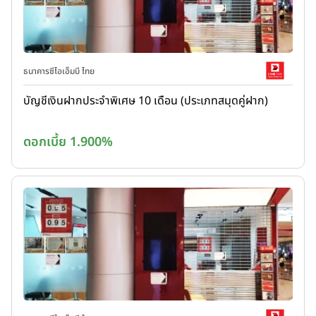
ธนาคารซีไอเอ็มบี ไทย
บัญชีเงินฝากประจำพิเศษ 10 เดือน (ประเภทสมุดคู่ฝาก)
ดอกเบี้ย 1.900%