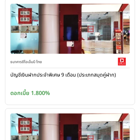
ธนาคารซีไอเอ็มบี ไทย
บัญชีเงินฝากประจำพิเศษ 9 เดือน (ประเภทสมุดคู่ฝาก)
ดอกเบี้ย 1.800%