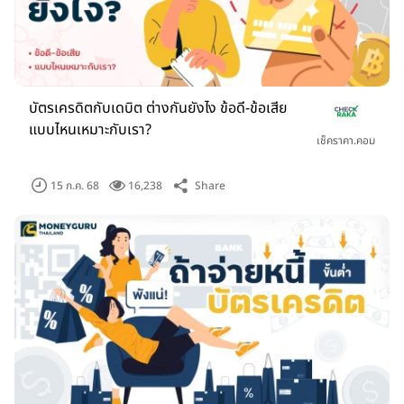
บัตรเครดิตกับเดบิต ต่างกันยังไง ข้อดี-ข้อเสีย
แบบไหนเหมาะกับเรา?
เช็คราคา.คอม
15 ก.ค. 68
16,238
Share