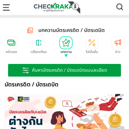
บทความบัตรเครดิต / บัตรเดบิต
หน้าแรก
เปรียบเทียบ
บทความ
โปรโมชั่น
ข่าว
ค้นหาบัตรเครดิต / บัตรเดบิตแบบละเอียด
บัตรเครดิต / บัตรเดบิต