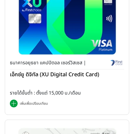
ธนาคารอยุธยา แคปปิตอล เซอร์วิสเซส |
เอ็กซ์ยู ดิจิทัล (XU Digital Credit Card)
รายได้ขั้นต่ำ : ตั้งแต่ 15,000 บ./เดือน
เพิ่มเพื่อเปรียบเทียบ