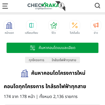
หน้าแรก
เปรียบเทียบ
รีวิว
โปรโมชั่น
ข่าว
ค้นหาคอนโดแบบละเอียด
ทุกโครงการ
ใกล้รถไฟฟ้าทุกสาย
ค้นหาคอนโดโครงการใหม่
คอนโดทุกโครงการ ใกล้รถไฟฟ้าทุกสาย
174 จาก 178 หน้า | ทั้งหมด 2,136 รายการ