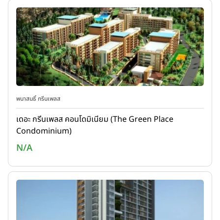
พนาสนธิ์ กรีนเพลส
เดอะ กรีนเพลส คอนโดมิเนียม (The Green Place
Condominium)
N/A