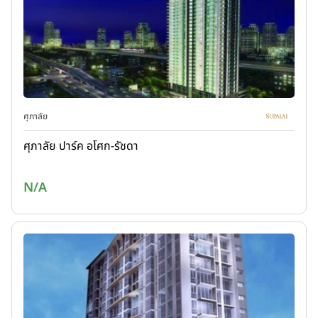
ศุภาลัย
ศุภาลัย ปาร์ค อโศก-รัชดา
N/A