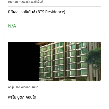
บางกอก ทาวเวอร์ส เรสซิเด้นซ์
บีทีเอส เรสซิเด้นซ์ (BTS Residence)
N/A
พรรุ่งเรือง ดีเวลลอปเม้นท์
พรีโม บูติก คอนโด