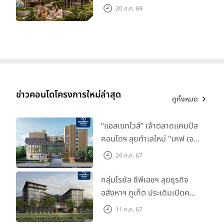
‘โอเอซิส’ ส่วนตัวกลางเมือง
20 ก.ค. 69
ข่าวคอนโดโครงการใหม่ล่าสุด
ดูทั้งหมด
“แอสเซทไวส์” เจ้าตลาดแคมปัส
คอนโดฯ ลุยทำเลใหม่ "เคฟ เจ
เนซิส นครปฐม" จับมือพาร์ท
26 ก.ค. 67
เนอร์ "อินฟินิท เรียลเอสเตท”
กลุ่มโรยัล ซีพีเอชฯ ลุยธุรกิจ
อสังหาฯ ภูเก็ต ประเดิมเปิดคอน
โดฯ "เลค อเวนิว ภูเก็ต" พรีเซล
11 ก.ค. 67
สิงหาคมนี้