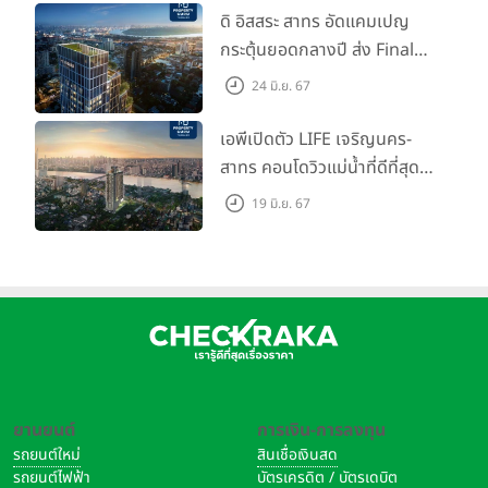
ดิ อิสสระ สาทร อัดแคมเปญ
กระตุ้นยอดกลางปี ส่ง Final
Call ห้องหลุดดาวน์ หั่นราคา
24 มิ.ย. 67
เริ่มต้น 4.99 ลบ.
เอพีเปิดตัว LIFE เจริญนคร-
สาทร คอนโดวิวแม่น้ำที่ดีที่สุด
กับชีวิตที่เหนือกว่าในทุกมิติ
19 มิ.ย. 67
ห้องชุดดีไซน์ใหม่สูง 3 เมตร
เริ่ม 3.59 ล้านบาท
ยานยนต์
การเงิน-การลงทุน
รถยนต์ใหม่
สินเชื่อเงินสด
รถยนต์ไฟฟ้า
บัตรเครดิต / บัตรเดบิต