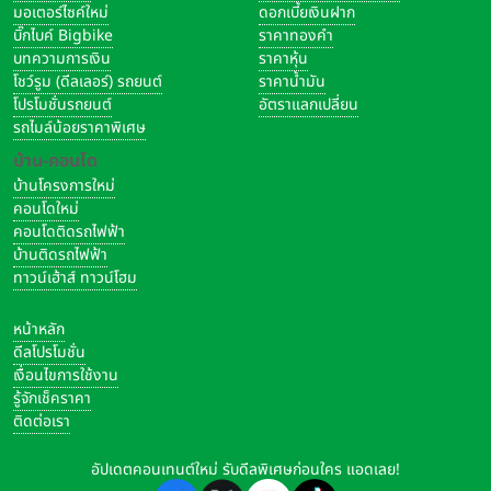
มอเตอร์ไซค์ใหม่
ดอกเบี้ยเงินฝาก
บิ๊กไบค์ Bigbike
ราคาทองคำ
บทความการเงิน
ราคาหุ้น
โชว์รูม (ดีลเลอร์) รถยนต์
ราคาน้ำมัน
โปรโมชั่นรถยนต์
อัตราแลกเปลี่ยน
รถไมล์น้อยราคาพิเศษ
บ้าน-คอนโด
บ้านโครงการใหม่
คอนโดใหม่
คอนโดติดรถไฟฟ้า
บ้านติดรถไฟฟ้า
ทาวน์เฮ้าส์ ทาวน์โฮม
หน้าหลัก
ดีลโปรโมชั่น
เงื่อนไขการใช้งาน
รู้จักเช็คราคา
ติดต่อเรา
อัปเดตคอนเทนต์ใหม่ รับดีลพิเศษก่อนใคร แอดเลย!