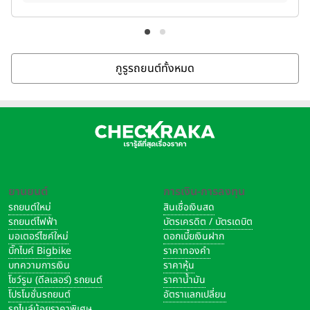
กูรูรถยนต์ทั้งหมด
ยานยนต์
การเงิน-การลงทุน
รถยนต์ใหม่
สินเชื่อเงินสด
รถยนต์ไฟฟ้า
บัตรเครดิต / บัตรเดบิต
มอเตอร์ไซค์ใหม่
ดอกเบี้ยเงินฝาก
บิ๊กไบค์ Bigbike
ราคาทองคำ
บทความการเงิน
ราคาหุ้น
โชว์รูม (ดีลเลอร์) รถยนต์
ราคาน้ำมัน
โปรโมชั่นรถยนต์
อัตราแลกเปลี่ยน
รถไมล์น้อยราคาพิเศษ