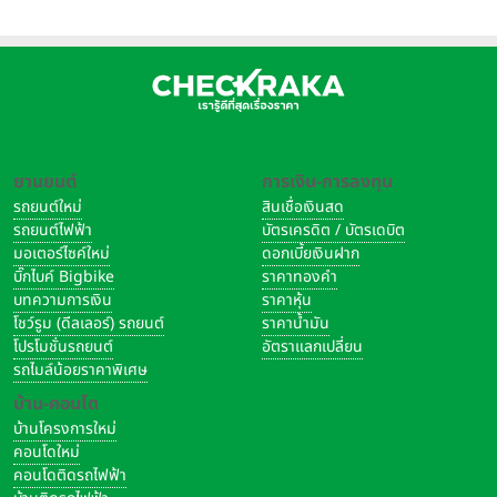
ยานยนต์
การเงิน-การลงทุน
รถยนต์ใหม่
สินเชื่อเงินสด
รถยนต์ไฟฟ้า
บัตรเครดิต / บัตรเดบิต
มอเตอร์ไซค์ใหม่
ดอกเบี้ยเงินฝาก
บิ๊กไบค์ Bigbike
ราคาทองคำ
บทความการเงิน
ราคาหุ้น
โชว์รูม (ดีลเลอร์) รถยนต์
ราคาน้ำมัน
โปรโมชั่นรถยนต์
อัตราแลกเปลี่ยน
รถไมล์น้อยราคาพิเศษ
บ้าน-คอนโด
บ้านโครงการใหม่
คอนโดใหม่
คอนโดติดรถไฟฟ้า