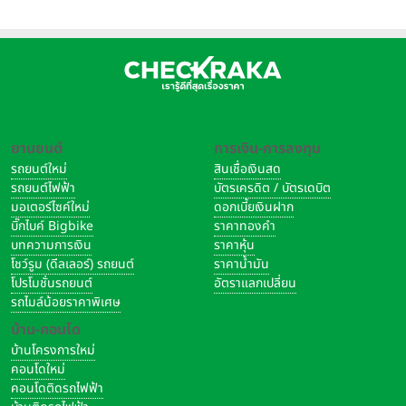
ยานยนต์
การเงิน-การลงทุน
รถยนต์ใหม่
สินเชื่อเงินสด
รถยนต์ไฟฟ้า
บัตรเครดิต / บัตรเดบิต
มอเตอร์ไซค์ใหม่
ดอกเบี้ยเงินฝาก
บิ๊กไบค์ Bigbike
ราคาทองคำ
บทความการเงิน
ราคาหุ้น
โชว์รูม (ดีลเลอร์) รถยนต์
ราคาน้ำมัน
โปรโมชั่นรถยนต์
อัตราแลกเปลี่ยน
รถไมล์น้อยราคาพิเศษ
บ้าน-คอนโด
บ้านโครงการใหม่
คอนโดใหม่
คอนโดติดรถไฟฟ้า