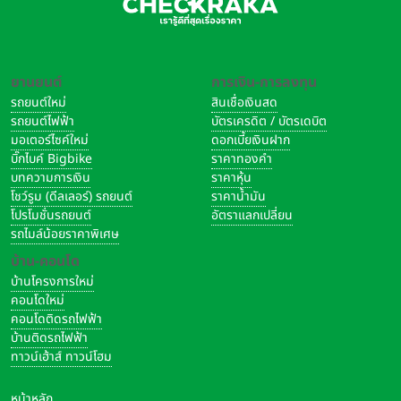
ยานยนต์
การเงิน-การลงทุน
รถยนต์ใหม่
สินเชื่อเงินสด
รถยนต์ไฟฟ้า
บัตรเครดิต / บัตรเดบิต
มอเตอร์ไซค์ใหม่
ดอกเบี้ยเงินฝาก
บิ๊กไบค์ Bigbike
ราคาทองคำ
บทความการเงิน
ราคาหุ้น
โชว์รูม (ดีลเลอร์) รถยนต์
ราคาน้ำมัน
โปรโมชั่นรถยนต์
อัตราแลกเปลี่ยน
รถไมล์น้อยราคาพิเศษ
บ้าน-คอนโด
บ้านโครงการใหม่
คอนโดใหม่
คอนโดติดรถไฟฟ้า
บ้านติดรถไฟฟ้า
ทาวน์เฮ้าส์ ทาวน์โฮม
หน้าหลัก