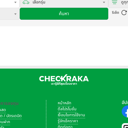
เลือกรุ่น
ดูทุ
รีเซ็ต
ค้นหา
อัป
-การลงทุน
หน้าหลัก
ดีลโปรโมชั่น
งินสด
เงื่อนไขการใช้งาน
ิต / บัตรเดบิต
รู้จักเช็คราคา
เงินฝาก
ติดต่อเรา
งคำ