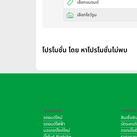
เลือกแบรนด์
เลือกโชว์รูม
โปรโมชั่น โดย หาโปรโมชั่นไม่พบ
ยานยนต์
การเงิน
รถยนต์ใหม่
สินเชื่อเ
รถยนต์ไฟฟ้า
บัตรเครด
มอเตอร์ไซค์ใหม่
ดอกเบี้ย
บิ๊กไบค์ Bigbike
ราคาทอ