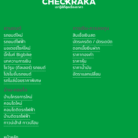
ยานยนต์
การเงิน-การลงทุน
รถยนต์ใหม่
สินเชื่อเงินสด
รถยนต์ไฟฟ้า
บัตรเครดิต / บัตรเดบิต
มอเตอร์ไซค์ใหม่
ดอกเบี้ยเงินฝาก
บิ๊กไบค์ Bigbike
ราคาทองคำ
บทความการเงิน
ราคาหุ้น
โชว์รูม (ดีลเลอร์) รถยนต์
ราคาน้ำมัน
โปรโมชั่นรถยนต์
อัตราแลกเปลี่ยน
รถไมล์น้อยราคาพิเศษ
บ้าน-คอนโด
บ้านโครงการใหม่
คอนโดใหม่
คอนโดติดรถไฟฟ้า
บ้านติดรถไฟฟ้า
ทาวน์เฮ้าส์ ทาวน์โฮม
หน้าหลัก