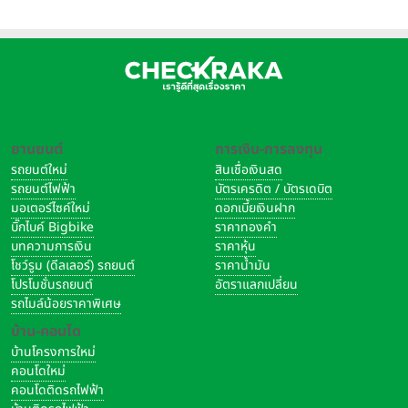
ยานยนต์
การเงิน-การลงทุน
รถยนต์ใหม่
สินเชื่อเงินสด
รถยนต์ไฟฟ้า
บัตรเครดิต / บัตรเดบิต
มอเตอร์ไซค์ใหม่
ดอกเบี้ยเงินฝาก
บิ๊กไบค์ Bigbike
ราคาทองคำ
บทความการเงิน
ราคาหุ้น
โชว์รูม (ดีลเลอร์) รถยนต์
ราคาน้ำมัน
โปรโมชั่นรถยนต์
อัตราแลกเปลี่ยน
รถไมล์น้อยราคาพิเศษ
บ้าน-คอนโด
บ้านโครงการใหม่
คอนโดใหม่
คอนโดติดรถไฟฟ้า