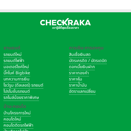
ยานยนต์
การเงิน-การลงทุน
รถยนต์ใหม่
สินเชื่อเงินสด
รถยนต์ไฟฟ้า
บัตรเครดิต / บัตรเดบิต
มอเตอร์ไซค์ใหม่
ดอกเบี้ยเงินฝาก
บิ๊กไบค์ Bigbike
ราคาทองคำ
บทความการเงิน
ราคาหุ้น
โชว์รูม (ดีลเลอร์) รถยนต์
ราคาน้ำมัน
โปรโมชั่นรถยนต์
อัตราแลกเปลี่ยน
รถไมล์น้อยราคาพิเศษ
บ้าน-คอนโด
บ้านโครงการใหม่
คอนโดใหม่
คอนโดติดรถไฟฟ้า