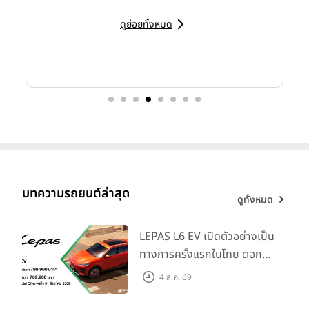
Contest 2026”
เมื่อวันที่ 10 มิถุนายน 2569 ณ TOYOTA
ALIVE ถ.บางนา-ตราด กม. 3
ดูย่อยทั้งหมด
บทความรถยนต์ล่าสุด
ดูทั้งหมด
LEPAS L6 EV เปิดตัวอย่างเป็น
ทางการครั้งแรกในไทย ตอกย้ำ
“โตโยต้า รถยนต์ในฝัน”
หรือ
“TOYOTA Dream Car Art
วิสัยทัศน์ “Drive Your
4 ส.ค. 69
Contest”
เป็นโครงการประกวดภาพวาดระบายสีระดับโลก จัดขึ้น
Elegance” มาพร้อม 2 รุ่นย่อย
ภายใต้วัตถุประสงค์เพื่อพัฒนาความสามารถของเยาวชนไทย ให้ได้
ในราคาเริ่มต้นที่ 769,000 บาท