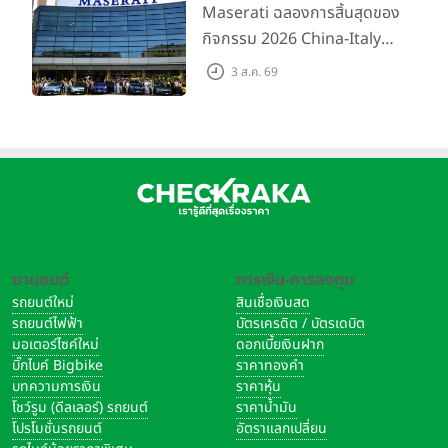
200 คัน พร้อมข้อเสนอสุดคุ้ม
Maserati ฉลองการสิ้นสุดของ
กิจกรรม 2026 China-Italy
Grand Tour ณ สำนักงาน
3 ส.ค. 69
ใหญ่ เมืองโมเดนา ประเทศ
อิตาลี
ยานยนต์
การเงิน-การลงทุน
รถยนต์ใหม่
สินเชื่อเงินสด
รถยนต์ไฟฟ้า
บัตรเครดิต / บัตรเดบิต
มอเตอร์ไซค์ใหม่
ดอกเบี้ยเงินฝาก
บิ๊กไบค์ Bigbike
ราคาทองคำ
บทความการเงิน
ราคาหุ้น
โชว์รูม (ดีลเลอร์) รถยนต์
ราคาน้ำมัน
โปรโมชั่นรถยนต์
อัตราแลกเปลี่ยน