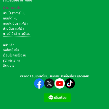
รถไมล์น้อยราคาพิเศษ
บ้าน-คอนโด
บ้านโครงการใหม่
คอนโดใหม่
และนับเป็นพระมหากรุณาธิคุณเป็นล้นพ้นอันหาที่สุดมิได้แก่โครง
คอนโดติดรถไฟฟ้า
การฯ และเยาวชนไทย ที่ได้รับพระราชทานพระวโรกาสจาก สมเด็จ
บ้านติดรถไฟฟ้า
ทาวน์เฮ้าส์ ทาวน์โฮม
พระกนิษฐาธิราชเจ้า กรมสมเด็จพระเทพรัตนราชสุดาฯ สยามบรม
ราชกุมารี พระราชทานถ้วยรางวัลแก่ผู้ชนะการประกวด TOYOTA
หน้าหลัก
Dream Car Art Contest 2026 ในระดับประเทศ สำหรับ
ดีลโปรโมชั่น
เยาวชนที่ได้รับรางวัลยอดเยี่ยมอันดับ 1 ของทั้ง 3 รุ่น ในส่วนของ
เงื่อนไขการใช้งาน
ทางโครงการฯ จะมอบทุนการศึกษา พร้อมโล่ประกาศเกียรติคุณ
รู้จักเช็คราคา
ให้แก่เยาวชนที่ได้รับรางวัลชนะเลิศ รองชนะเลิศอันดับที่ 1 และ
ติดต่อเรา
รองชนะเลิศอันดับที่ 2 และมอบประกาศนียบัตรพร้อมทุนการ
ศึกษา เป็นรางวัลชมเชย อีก 7 รางวัล ในทุกรุ่นการแข่งขัน รวม 30
อัปเดตคอนเทนต์ใหม่ รับดีลพิเศษก่อนใคร แอดเลย!
รางวัล”