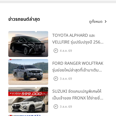
นายณัทธร ศรีนิเวศน์ ผู้ช่วยกรรมการผู้จัดการใหญ่ บริษัท โตโย
ต้า มอเตอร์ ประเทศไทย จำกัด
กล่าวในพิธีมอบรางวัลว่า “ตลอด
ระยะเวลากว่า 15 ปี ที่ผ่านมา บริษัท โตโยต้า มอเตอร์ ประเทศไทย
ข่าวรถยนต์ล่าสุด
จำกัด มุ่งหวังให้เด็ก และเยาวชนไทย ได้พัฒนาความรู้ ความ
ดูทั้งหมด
สามารถ รวมถึงพัฒนาทักษะทางด้านศิลปะ โดยเน้นที่การ
แสดงออก ทางด้านจินตนาการ และความคิดสร้างสรรค์ผ่านการ
TOYOTA ALPHARD และ
วาดภาพระบายสี และในทุกปีเราได้สนับสนุนเยาวชนที่มีความ
VELLFIRE รุ่นปรับปรุงปี 2569
สามารถทางด้านศิลปะ ด้วยการคัดเลือกผลงานส่งเข้าประกวดระดับ
พร้อมรุ่นย่อยใหม่ HEV
โลกที่ประเทศญี่ปุ่น หลายปีที่ผ่านมาเยาวชนไทยของเรา สามารถ
4 ส.ค. 69
SMART ราคาเริ่มต้น 3.59 ลบ.
คว้ารางวัลระดับโลก และสร้างชื่อเสียงให้กับประเทศได้รวมทั้งสิ้นถึง
FORD RANGER WOLFTRAK
47 รางวัล ซึ่งรางวัลนี้สามารถนำไปต่อยอดเป็นผลงานใน
Portfolio สมัครเข้าเรียนต่อในระดับมหาวิทยาลัย และเป็น
รุ่นย่อยใหม่ล่าสุดที่เข้ามาเติม
เกียรติคุณติดตัวต่อไปได้อีกด้วย
เต็มไลน์อัป พร้อมตอบโจทย์ทุก
3 ส.ค. 69
การผจญภัยด้วยสมรรถนะ
พร้อมลุย ด้วยราคาพิเศษเริ่ม
SUZUKI จัดแคมเปญพิเศษให้
ต้นที่ 9.49 แสนบาท
เป็นเจ้าของ FRONX ได้ง่ายยิ่ง
ขึ้นสำหรับรุ่น GL ราคาพิเศษ
3 ส.ค. 69
เริ่มต้น 5.99 แสนบาท จำนวน