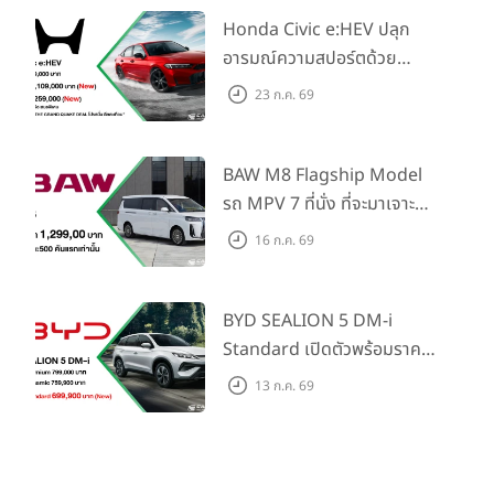
มีโอกาสในการแสดงความคิดสร้างสรรค์ และจินตนาการ โดยใช้
Honda Civic e:HEV ปลุก
ศิลปะเป็นสื่อกลาง ภายใต้หัวข้อ
“รถยนต์ในฝัน”
ให้เยาวชนรุ่นใหม่
อารมณ์ความสปอร์ตด้วย
เกิดความสนใจในเทคโนโลยี และนวัตกรรมยานยนต์แห่งอนาคต
Honda S+ Shift ครั้งแรกใน
และเป็นอีกหนึ่งช่องทางในการสร้างโอกาส สนับสนุนความสามารถ
23 ก.ค. 69
ของเยาวชนไทย ให้พัฒนาก้าวไกลสู่เวทีระดับสากล
ไทย! พร้อมเพิ่ม Blind Spot
Information และ Cross
Traffic Monitor เพียงจอง
BAW M8 Flagship Model
ภายใน 31 ก.ค. 2569 รับบัตร
รถ MPV 7 ที่นั่ง ที่จะมาเจาะ
น้ำมันมูลค่า 10,000 บาท
ตลาดครอบครัวและองค์กรยุค
16 ก.ค. 69
ใหม่ เปิดราคาที่ 1.299 ลบ.
(สิทธิพิเศษสำหรับ 500 คัน
แรก)
BYD SEALION 5 DM-i
Standard เปิดตัวพร้อมราคา
คาดการณ์ 699,900 บาท รุ่น
13 ก.ค. 69
ย่อยล่าสุดที่มีระยะขับขี่รวม
1,180 กม. พร้อมฉลองยอดส่ง
มอบ 1.3 แสนคัน