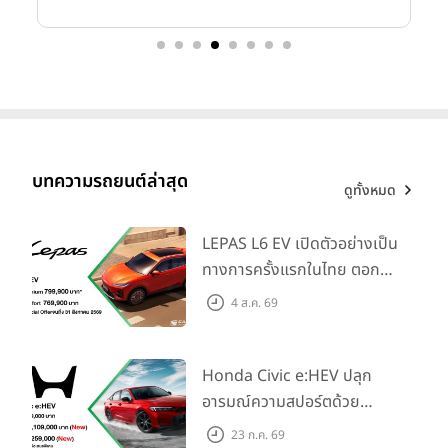
บทความรถยนต์ล่าสุด
ดูทั้งหมด
LEPAS L6 EV เปิดตัวอย่างเป็น
ทางการครั้งแรกในไทย ตอกย้ำ
วิสัยทัศน์ “Drive Your
4 ส.ค. 69
Elegance” มาพร้อม 2 รุ่นย่อย
ในราคาเริ่มต้นที่ 769,000 บาท
Honda Civic e:HEV ปลุก
อารมณ์ความสปอร์ตด้วย
Honda S+ Shift ครั้งแรกใน
23 ก.ค. 69