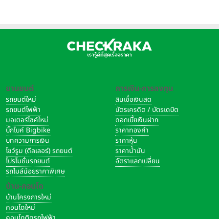
อิตาลี
ยานยนต์
การเงิน-การลงทุน
รถยนต์ใหม่
สินเชื่อเงินสด
รถยนต์ไฟฟ้า
บัตรเครดิต / บัตรเดบิต
มอเตอร์ไซค์ใหม่
ดอกเบี้ยเงินฝาก
บิ๊กไบค์ Bigbike
ราคาทองคำ
บทความการเงิน
ราคาหุ้น
โชว์รูม (ดีลเลอร์) รถยนต์
ราคาน้ำมัน
โปรโมชั่นรถยนต์
อัตราแลกเปลี่ยน
รถไมล์น้อยราคาพิเศษ
บ้าน-คอนโด
บ้านโครงการใหม่
คอนโดใหม่
คอนโดติดรถไฟฟ้า