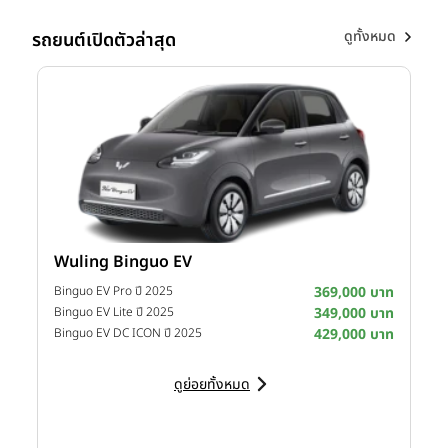
Excellence
และ
Best of BMW Sales
รางวัลแห่งความสำเร็จ
เหล่านี้ เกิดจากพลังของทีมงาน รวมถึงการสนับสนุนจากลูกค้า คู่
ดูทั้งหมด
รถยนต์เปิดตัวล่าสุด
ค้า และครอบครัว MGC-ASIA สะท้อนถึงความมุ่งมั่นในการยก
ระดับมาตรฐาน ทั้งด้านยอดขาย ประสบการณ์ลูกค้า และแนวคิด
Retail Experience แห่งอนาคต
Wuling Binguo EV
I
าท
Binguo EV Pro ปี 2025
369,000 บาท
าท
Binguo EV Lite ปี 2025
349,000 บาท
D
าท
Binguo EV DC ICON ปี 2025
429,000 บาท
ดูย่อยทั้งหมด