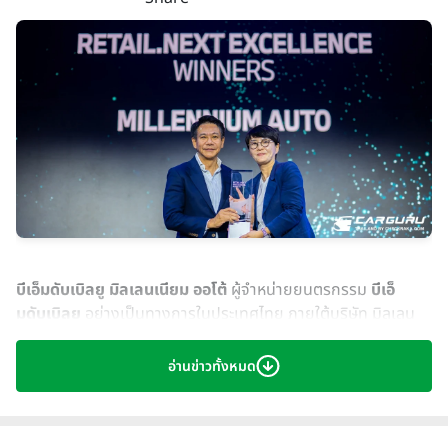
บีเอ็มดับเบิลยู มิลเลนเนียม ออโต้
ผู้จำหน่ายยนตรกรรม
บีเอ็
มดับเบิลยู
อย่างเป็นทางการในประเทศไทย ภายใต้บริษัท มิลเลน
เนียม กรุ๊ป คอร์ปอเรชั่น (เอเชีย) จำกัด (มหาชน) หรือ MGC-ASIA
นำโดย
คุณศรัณย์ อรรถเวทยวรวุฒิ ผู้อำนวยการฝ่ายขาย บริษัท
อ่านข่าวทั้งหมด
มิลเลนเนียม ออโต้ กรุ๊ป จำกัด
ขึ้นเวทีรับ 3 รางวัลอันทรงเกียรติ
คือ
Retail.Next Excellence
จาก
คุณคริส จู ประธานและซีอีโอ
บีเอ็มดับเบิลยู กรุ๊ป ประเทศไทย
รวมถึง
BMW Luxury