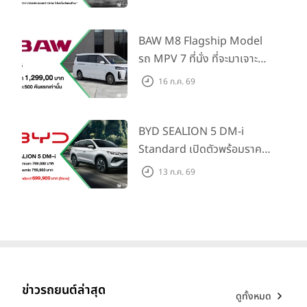
ไทย! พร้อมเพิ่ม Blind Spot
Information และ Cross
Traffic Monitor เพียงจอง
BAW M8 Flagship Model
ภายใน 31 ก.ค. 2569 รับบัตร
มิลเลนเนียม ออโต้ กรุ๊ป
ในฐานะผู้แทนจำหน่ายยนตรกรรม บีเอ็
รถ MPV 7 ที่นั่ง ที่จะมาเจาะ
มดับเบิลยู, มินิ และมอเตอร์ไซค์ บีเอ็มดับเบิลบู มอเตอร์ราด อย่าง
น้ำมันมูลค่า 10,000 บาท
ตลาดครอบครัวและองค์กรยุค
16 ก.ค. 69
เป็นทางการ มุ่งมั่นในการส่งมอบความไว้วางใจ ความพรีเมียม และ
ใหม่ เปิดราคาที่ 1.299 ลบ.
ประสบการณ์ที่ดีที่สุด ให้แก่ลูกค้าคนสำคัญ ผ่านทุกช่องทาง สร้าง
(สิทธิพิเศษสำหรับ 500 คัน
มาตรฐานใหม่ของ Luxury Automotive Retail เพื่อก้าวสู่
‘The
แรก)
BYD SEALION 5 DM-i
Next Chapter’
อย่างมั่นคงและยั่งยืน
Standard เปิดตัวพร้อมราคา
คาดการณ์ 699,900 บาท รุ่น
สอบถามข้อมูล โทร.1286 Millennium Auto Connect
13 ก.ค. 69
ย่อยล่าสุดที่มีระยะขับขี่รวม
LINE: @millenniumauto
1,180 กม. พร้อมฉลองยอดส่ง
Website:
www.millenniumauto.co.th
มอบ 1.3 แสนคัน
รวมดีล โปรโมชั่นรถยนต์ BMW ทุกรุ่น
รถยนต์ BMW ทุกรุ่น
ข่าวรถยนต์ล่าสุด
แท็กที่เกี่ยวข้อง
ข่าวบีเอ็มดับเบิลยู
BMW Millennium Auto
ดูทั้งหมด