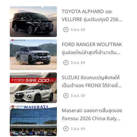
mgc-asia
bmw thailand
TOYOTA ALPHARD และ
VELLFIRE รุ่นปรับปรุงปี 2569
พร้อมรุ่นย่อยใหม่ HEV
4 ส.ค. 69
SMART ราคาเริ่มต้น 3.59 ลบ.
FORD RANGER WOLFTRAK
รุ่นย่อยใหม่ล่าสุดที่เข้ามาเติม
เต็มไลน์อัป พร้อมตอบโจทย์ทุก
3 ส.ค. 69
การผจญภัยด้วยสมรรถนะ
พร้อมลุย ด้วยราคาพิเศษเริ่ม
SUZUKI จัดแคมเปญพิเศษให้
ต้นที่ 9.49 แสนบาท
เป็นเจ้าของ FRONX ได้ง่ายยิ่ง
ขึ้นสำหรับรุ่น GL ราคาพิเศษ
3 ส.ค. 69
เริ่มต้น 5.99 แสนบาท จำนวน
200 คัน พร้อมข้อเสนอสุดคุ้ม
Maserati ฉลองการสิ้นสุดของ
กิจกรรม 2026 China-Italy
Grand Tour ณ สำนักงาน
3 ส.ค. 69
ใหญ่ เมืองโมเดนา ประเทศ